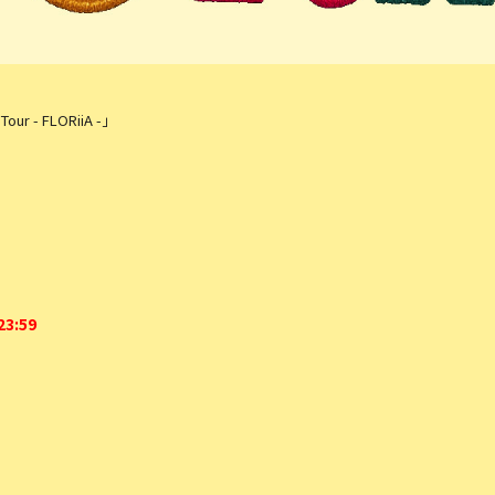
r - FLORiiA -」
3:59