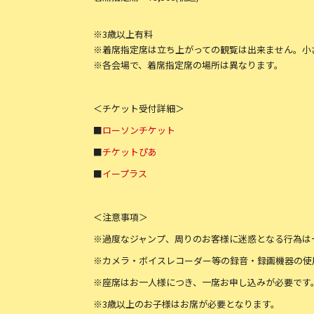
※3歳以上有料
※着席指定席は立ち上がっての観覧は出来ません。小
※各会場で、着席指定席の場所は異なります。
＜チケット受付詳細＞
■
ローソンチケット
■
チケットぴあ
■
イープラス
＜注意事項＞
※過度なジャンプ、周りのお客様に迷惑となる行為は
※カメラ・ボイスレコーダー等の録音・録画機器の使
※座席はお一人様につき、一席お申し込みが必要です
※3歳以上のお子様はお席が必要となります。