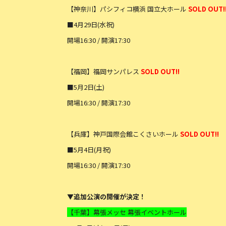
【神奈川】パシフィコ横浜 国立大ホール
SOLD OUT!
■4月29日(水祝)
開場16:30 / 開演17:30
【福岡】福岡サンパレス
SOLD OUT!!
■5月2日(土)
開場16:30 / 開演17:30
【兵庫】神戸国際会館こくさいホール
SOLD OUT!!
■5月4日(月祝)
開場16:30 / 開演17:30
▼追加公演の開催が決定！
【千葉】幕張メッセ 幕張イベントホール