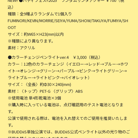
NEW!! ●バディフェス!!2025 ランダムサンタアクキー ￥700（税
込）
種類：全9種よりランダムで1個入り
FUMINORI/KEVIN/MORRIE/SEIYA/YUMA/SHOW/TAKUYA/FUMIYA/SH
OOT
サイズ：約W65×H23(mm)以内
※種類により異なります。
素材：アクリル
●カラーチェンジペンライトver.4 ￥3,000（税込）
カラー：12色のカラーチェンジ（イエロー→レッド→ブルー→ホワ
イト→オレンジ→グリーン→パープル→ピンク→ライトグリーン→
ライトブルー→ライトピンク→バイオレット）
サイズ：〈全長〉約Φ30×240(mm)
素材：〈トップ〉PET-G 〈グリップ〉ABS
※使用電池 単4形乾電池×3個
※購入時に入っている電池は、点灯確認用のテスト電池となりま
す。
公演で使用される際は、電池を入れ替えてのご使用を推奨いたしま
す。
※BUDDiiS単独公演では、BUDDiiS公式ペンライト以外の光り物のご