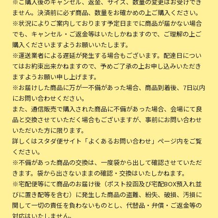
※ご購入後のキャンセル、返金、サイズ、数量の変更はお受けでき
ません。決済前に必ず商品、数量をお確かめの上ご購入ください。
※状況によりご案内しております予定日までに商品が届かない場合
でも、キャンセル・ご返金等はいたしかねますので、ご理解の上ご
購入くださいますようお願いいたします。
※運送業者による遅延が発生する場合もございます。配達日につい
てはお約束出来かねますので、予めご了承の上お申し込みいただき
ますようお願い申し上げます。
※お届けした商品に万が一不備があった場合、商品到着後、7日以内
にお問い合わせください。
また、通信販売で購入された商品に不備があった場合、会場にて良
品と交換させていただく場合もございますが、事前にお問い合わせ
いただいた方に限ります。
詳しくはスタダ便サイト「よくあるお問い合わせ」ページ内をご覧
ください。
※不備があった商品の交換は、一度袋から出して確認させていただ
きます。袋から出さないままの確認・交換はいたしかねます。
※宅配便等にて商品のお届け後（ポスト投函及び宅配BOX預入れ並
びに置き配等を含む）に発生した商品の盗難、紛失、破損、汚損に
関して一切の責任を負わないものとし、代替品・弁償・ご返金等の
対応はいたしません。