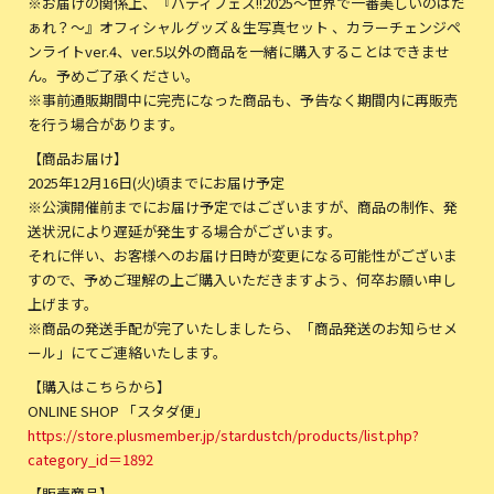
※お届けの関係上、『バディフェス!!2025〜世界で一番美しいのはだ
ぁれ？〜』オフィシャルグッズ＆生写真セット 、カラーチェンジペ
ンライトver.4、ver.5以外の商品を一緒に購入することはできませ
ん。予めご了承ください。
※事前通販期間中に完売になった商品も、予告なく期間内に再販売
を行う場合があります。
【商品お届け】
2025年12月16日(火)頃までにお届け予定
※公演開催前までにお届け予定ではございますが、商品の制作、発
送状況により遅延が発生する場合がございます。
それに伴い、お客様へのお届け日時が変更になる可能性がございま
すので、予めご理解の上ご購入いただきますよう、何卒お願い申し
上げます。
※商品の発送手配が完了いたしましたら、「商品発送のお知らせメ
ール」にてご連絡いたします。
【購入はこちらから】
ONLINE SHOP 「スタダ便」
https://store.plusmember.jp/stardustch/products/list.php?
category_id＝1892
【販売商品】