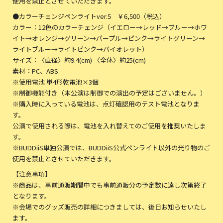
使用を禁止とさせていただきます。
●カラーチェンジペンライトver.5 ￥6,500（税込）
カラー：12色のカラーチェンジ（イエロー→レッド→ブルー→ホワ
イト→オレンジ→グリーン→パープル→ピンク→ライトグリーン→
ライトブルー→ライトピンク→バイオレット）
サイズ：〈直径〉約9.4(cm) 〈全体〉約25(cm)
素材：PC、ABS
※使用電池 単4形乾電池×3個
※制御機能付き（本公演は制御での演出の予定はございません。）
※購入時に入っている電池は、点灯確認用のテスト電池となりま
す。
公演で使用される際は、電池を入れ替えてのご使用を推奨いたしま
す。
※BUDDiiS単独公演では、BUDDiiS公式ペンライト以外の光り物のご
使用を禁止とさせていただきます。
【注意事項】
※商品は、事前通販期間中でも事前通販分の予定数に達し次第終了
となります。
※会場でのグッズ販売の詳細につきましては、後日お知らせいたし
ます。