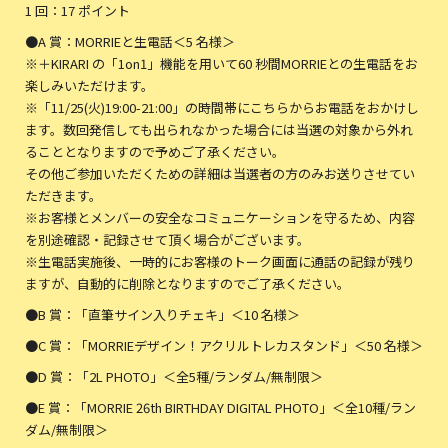
1 回：17 ポイント
●A 賞：MORRIEと生電話＜5 名様＞
※＋KIRARI の「1on1」機能を用いて60 秒間MORRIEとの生電話をお
楽しみいただけます。
※「11/25(火)19:00-21:00」の時間帯にこちらからお電話をおかけし
ます。数回発信しても出られなかった場合には当選の対象から外れ
ることとなりますので予めご了承ください。
その他ご参加いただくための詳細は当選者の方のみお送りさせてい
ただきます。
※お客様とメンバーの安全なコミュニケーションを守るため、内容
を別途確認・記録させて頂く場合がございます。
※生電話実施後、一時的にお客様のトーク画面に通話の記録が残り
ますが、自動的に削除となりますのでご了承ください。
●B 賞：「直筆サイン入りチェキ」＜10 名様＞
●C 賞：「MORRIEデザイン！アクリルトレカスタンド」＜50 名様＞
●D 賞：「2L PHOTO」＜全5種/ランダム/無制限＞
●E 賞：「MORRIE 26th BIRTHDAY DIGITAL PHOTO」＜全10種/ラン
ダム/無制限＞