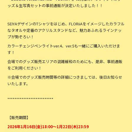
ッズ＆生写真セットの事前通販が決定いたしました！！
SEIYAデザインのTシャツをはじめ、FLORiiAをイメージしたカラフル
なタオルや定番のアクリルスタンドなど、魅力あふれるラインナッ
プが勢ぞろい！
カラーチェンジペンライトver.4、ver.5も一緒にご購入いただけま
す！
会場でのグッズ販売エリアの混雑緩和のためにも、是非、事前通販
をご利用ください！
※会場でのグッズ販売時間等の詳細につきましては、後日お知らせ
いたします。
**************************
【販売期間】
2026
年1月16日(金
)
18
:00
～
1
月22日(木)23:59