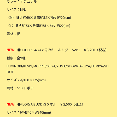
カラー：ナチュラル
サイズ：M/L
〈M〉身丈約69×身幅約52×袖丈約20(cm)
〈L〉身丈約73×身幅約55×袖丈約22(cm)
素材：綿
NEW!!
●BUDDiiS ぬいぐるみキーホルダー ver.1 ￥3,200（税込）
種類：全9種
FUMINORI/KEVIN/MORRIE/SEIYA/YUMA/SHOW/TAKUYA/FUMIYA/SH
OOT
サイズ：約100×175(mm)
素材：ソフトボア
NEW!!
●FLORiiA BUDDiiSタオル ￥2,500（税込）
サイズ：約H340×W840(mm)