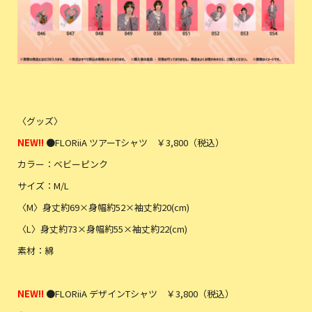
〈グッズ〉
NEW!!
●FLORiiA ツアーTシャツ ￥3,800（税込）
カラー：ベビーピンク
サイズ：M/L
〈M〉身丈約69×身幅約52×袖丈約20(cm)
〈L〉身丈約73×身幅約55×袖丈約22(cm)
素材：綿
NEW!!
●FLORiiA デザインTシャツ ￥3,800（税込）