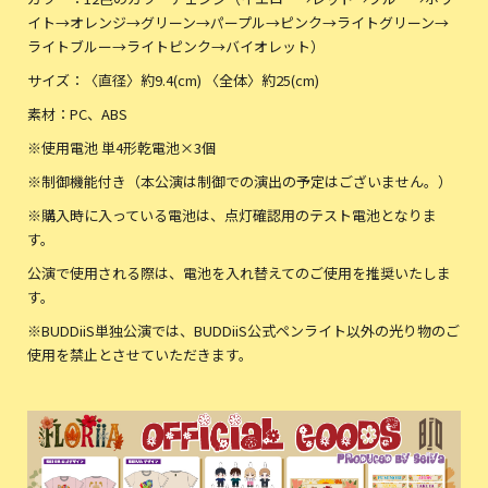
イト→オレンジ→グリーン→パープル→ピンク→ライトグリーン→
ライトブルー→ライトピンク→バイオレット）
サイズ：〈直径〉約9.4(cm) 〈全体〉約25(cm)
素材：PC、ABS
※使用電池 単4形乾電池×3個
※制御機能付き（本公演は制御での演出の予定はございません。）
※購入時に入っている電池は、点灯確認用のテスト電池となりま
す。
公演で使用される際は、電池を入れ替えてのご使用を推奨いたしま
す。
※BUDDiiS単独公演では、BUDDiiS公式ペンライト以外の光り物のご
使用を禁止とさせていただきます。