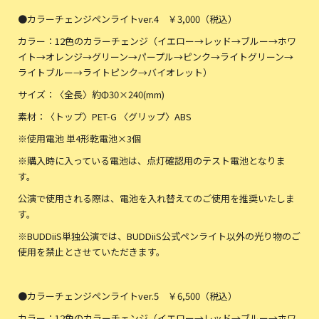
●カラーチェンジペンライトver.4 ￥3,000（税込）
カラー：12色のカラーチェンジ（イエロー→レッド→ブルー→ホワ
イト→オレンジ→グリーン→パープル→ピンク→ライトグリーン→
ライトブルー→ライトピンク→バイオレット）
サイズ：〈全長〉約Φ30×240(mm)
素材：〈トップ〉PET-G 〈グリップ〉ABS
※使用電池 単4形乾電池×3個
※購入時に入っている電池は、点灯確認用のテスト電池となりま
す。
公演で使用される際は、電池を入れ替えてのご使用を推奨いたしま
す。
※BUDDiiS単独公演では、BUDDiiS公式ペンライト以外の光り物のご
使用を禁止とさせていただきます。
●カラーチェンジペンライトver.5 ￥6,500（税込）
カラー：12色のカラーチェンジ（イエロー→レッド→ブルー→ホワ