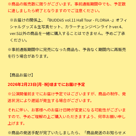
※商品の販売数に限りがございます。事前通販期間中でも、予定数
に達しましたら終了となりますのでご注意ください。
※お届けの関係上、『BUDDiiS vol.11 Hall Tour - FLORiiA -』オフィ
シャルグッズ＆生写真セット、カラーチェンジペンライトver.4、
ver.5以外の商品を一緒に購入することはできません。予めご了承
ください。
※事前通販期間中に完売になった商品も、予告なく期間内に再販売
を行う場合があります。
【商品お届け】
202
6
年
2
月
23
日(
月･祝
)
頃
までにお届け予定
※公演開催前までにお届け予定ではございますが、商品の制作、発
送状況により遅延が発生する場合がございます。
それに伴い、お客様へのお届け日時が変更になる可能性がございま
すので、予めご理解の上ご購入いただきますよう、何卒お願い申し
上げます。
※商品の発送手配が完了いたしましたら、「商品発送のお知らせメ