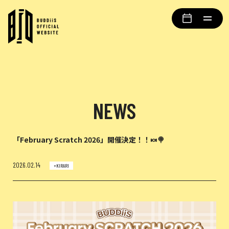
NEWS
「February Scratch 2026」開催決定！！🍬🍭
2026.02.14
+KIRARI