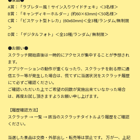
A賞：「ラブレター風！サイン入りワイドチェキ」＜3名様＞
B賞：「キャンディキーホルダー」(約60×63mm)＜50名様＞
C賞：「ビスケット型トレカ」(60x60mm)＜全3種/ランダム/無制限
＞
D賞：「デジタルフォト」＜全10種/ランダム/ 無制限＞
●お願い●
スクラッチ開始直後は一時的にアクセスが集中することが予想され
ます。
アプリケーションの動作が重くなったり、スクラッチを削る際に通
信エラー等が発生した場合は、慌てずに当選状況をスクラッチ履歴
にて必ずご確認ください。
ご確認いただいた上でご希望の回数が実施出来ていなかった場合
は、再度お試し頂きますようお願い申し上げます。
【履歴確認方法】
スクラッチ → 一覧 → 該当のスクラッチタイトルより履歴をご確認
ください。
当選した景品は交換・外部出し・転売等は禁止です。 万が一、上記