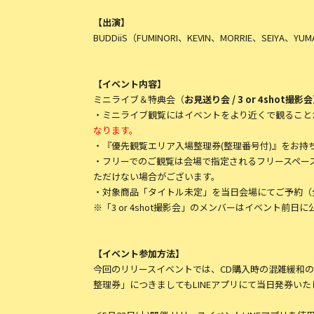
【出演】
BUDDiiS（FUMINORI、KEVIN、MORRIE、SEIYA、Y
【イベント内容】
ミニライブ＆特典会（
お見送り会 / 3 or 4shot撮影会
・ミニライブ観覧にはイベントをより近くで観ること
なります。
・『優先観覧エリア入場整理券(整理番号付)』をお
・フリーでのご観覧は会場で指定されるフリースペー
ただけない場合がございます。
・対象商品「タイトル未定」を当日会場にてご予約（
※「3 or 4shot撮影会」のメンバーはイベント前日
【イベント参加方法】
今回のリリースイベントでは、CD購入時の混雑緩和の
整理券」につきましてもLINEアプリにて当日発券い