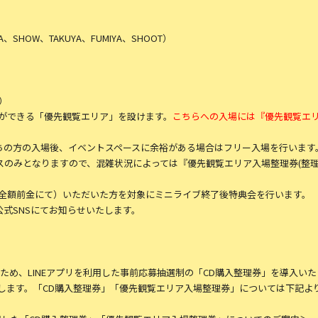
UMA、SHOW、TAKUYA、FUMIYA、SHOOT）
）
ができる「優先観覧エリア」を設けます。
こちらへの入場には『優先観覧エリ
持ちの方の入場後、イベントスペースに余裕がある場合はフリー入場を行います
スのみとなりますので、混雑状況によっては『優先観覧エリア入場整理券(整理
全額前金にて）いただいた方を対象にミニライブ終了後特典会を行います。
に公式SNSにてお知らせいたします。
ため、LINEアプリを利用した事前応募抽選制の「CD購入整理券」を導入い
たします。「CD購入整理券」「優先観覧エリア入場整理券」については下記よ