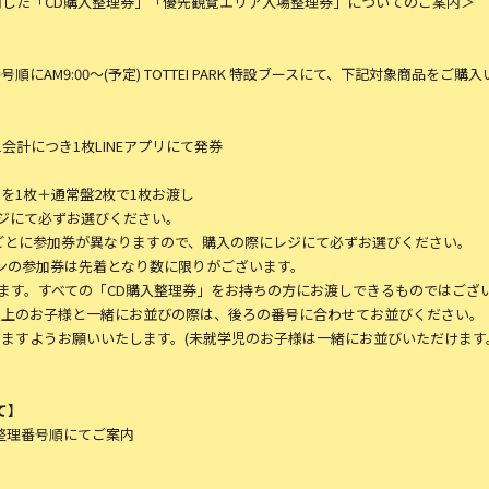
リを使用した「CD購入整理券」「優先観覧エリア入場整理券」についてのご案内＞
AM9:00〜(予定) TOTTEI PARK 特設ブースにて、下記対象商品を
会計につき1枚LINEアプリにて発券
はBを1枚＋通常盤2枚で1枚お渡し
ジにて必ずお選びください。
レーンごとに参加券が異なりますので、購入の際にレジにて必ずお選びください。
ンの参加券は先着となり数に限りがございます。
ます。すべての「CD購入整理券」をお持ちの方にお渡しできるものではござ
以上のお子様と一緒にお並びの際は、後ろの番号に合わせてお並びください。
ますようお願いいたします。(未就学児のお子様は一緒にお並びいただけます
て】
購入整理番号順にてご案内