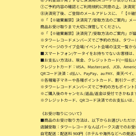
⑦ご予約内容の確認とご利用規約に同意の上、決済完
⑧決済完了後、ご登録のメールアドレスに、「【※破
※「【※破棄厳禁】決済完了/受取方法のご案内」メ
商品お受け取りまで大切に保管してください。
※「【※破棄厳禁】決済完了/受取方法のご案内」が
※タワーレコードメンバーズでご予約の方は、タワー
マイページのライブ会場/イベント会場の注文一覧か
■スマートフォン/ケータイをお持ちでないお客様は
■お支払い方法は、現金、クレジットカード(一括払い
クレジットカード：VISA、Mastercard、JCB、American
QRコード決済：d払い、PayPay、au PAY、楽天ペイ、メル
※各種電子マネーや各種ポイントカード、割引クーポ
※タワーレコードメンバーズでご予約の方もポイント
※ご購入後のキャンセル/返品/返金は受付できかねま
※クレジットカード、QRコード決済でのお支払いは
《お受け取りについて》
■商品のお受け取り方法は、以下からお選びいただけ
店舗受取：タワーレコードなんばパークス店でのお受
自宅配送：配送料 900円（ホテルや海外などへの発