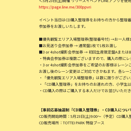
＜5月23日(土)開催 リリースイベントLINEアプ
https://page.line.me/300ppvri
イベント当日はCD購入整理券をお持ちの方から整理番号順に
参加券をお渡しいたします。
■優先観覧エリア入場整理券(整理番号付) →お一人様1
■お見送り会参加券 → 通常盤1枚で1枚お渡し
■3 or 4shot撮影会参加券 → 初回生産限定盤Aまた
・特典会参加券は複数ございますので、購入の際にレ
・3 or 4shot撮影会参加券をご希望のお客様は
お渡し後のレーン変更はご対応できかねます。各レー
・「優先観覧エリア入場整理券」は数に限りがござい
・「CD購入整理券」をお持ちのお連れの方、小学生
・CD購入の際はご購入する本人だけでお並びいただき
【事前応募抽選制『CD購入整理券』・CD購入につい
CD販売開始時間：5月23日(土)9:00〜（予定）CD
CD販売場所：TOTTEI PARK 特設ブース