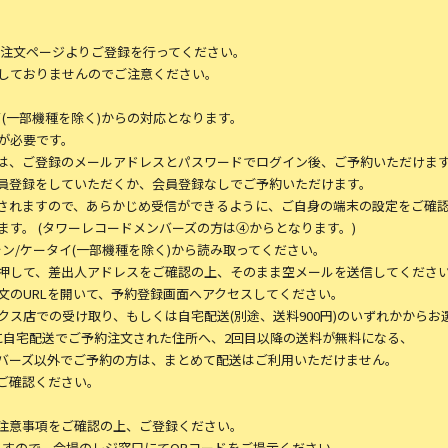
約注文ページよりご登録を行ってください。
しておりませんのでご注意ください。
(一部機種を除く)からの対応となります。
が必要です。
は、ご登録のメールアドレスとパスワードでログイン後、ご予約いただけま
員登録をしていただくか、会員登録なしでご予約いただけます。
メールが配信されますので、あらかじめ受信ができるように、ご自身の端末の設定をご確
す。 (タワーレコードメンバーズの方は④からとなります。)
ン/ケータイ(一部機種を除く)から読み取ってください。
押して、差出人アドレスをご確認の上、そのまま空メールを送信してくださ
文のURLを開いて、予約登録画面へアクセスしてください。
ス店での受け取り、もしくは自宅配送(別途、送料900円)のいずれかからお
に自宅配送でご予約注文された住所へ、2回目以降の送料が無料になる、
バーズ以外でご予約の方は、まとめて配送はご利用いただけません。
ご確認ください。
注意事項をご確認の上、ご登録ください。
ますので、会場のレジ窓口にてQRコードをご提示ください。