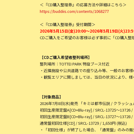
＜『CD購入整理券』の応募方法や詳細はこちら＞
https://buddiis.com/contents/1068277
＜『CD購入整理券』受付期間＞
2026年5月15日(金)20:00～2026年5月19日(火)23
CDご購入をご希望のお客様は必ず事前に「CD購入
【CDご購入希望者整列場所】
整列場所：TOTTEI PARK 特設ブース付近
・近隣施設や公共道路での座り込み等、一般のお客様
・観覧エリアに関しましては、当日の状況により、様
【対象商品】
2026年7月8日(水)発売 「キミは都市伝説 / クラッ
初回生産限定盤A[CD+Blu-ray] / SRCL-13725〜13726 / 
初回生産限定盤B[CD+Blu-ray] / SRCL-13727〜13728 / 
通常盤初回仕様[CD] / SRCL-13729 / 1,650円 (税込)
・「初回仕様」が終了した場合、「通常盤」のみの販