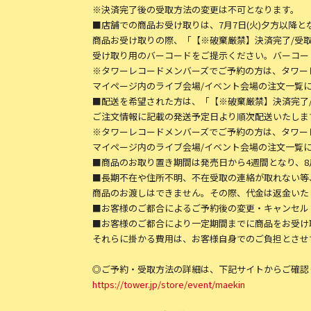
※決済完了後の受取方法の変更は不可となります。
■店舗での商品お受け取りは、7月7日(火)夕方以降と
商品お受け取りの際、「【※破棄厳禁】決済完了/受取
受け取り用のバーコードをご提示ください。バーコー
※タワーレコードメンバーズでご予約の方は、タワー
マイページ内のライブ会場/イベント会場の注文一覧
■配送を希望された方は、「【※破棄厳禁】決済完了/
ご注文情報に記載の発送予定日より順次配送いたしま
※タワーレコードメンバーズでご予約の方は、タワー
マイページ内のライブ会場/イベント会場の注文一覧
■商品のお取り置き期間は発売日から4週間となり、8月
■長期不在や住所不明、不在受取の連絡が取れない等
商品のお渡しはできません。その際、代金は返金いた
■お客様のご都合によるご予約後の変更・キャンセル
■お客様のご都合により一定期間までに商品をお受け
それらに掛かる費用は、お客様自身でのご負担とさせ
◎ご予約・受取方法の詳細は、下記サイトからご確認
https://tower.jp/store/event/maekin