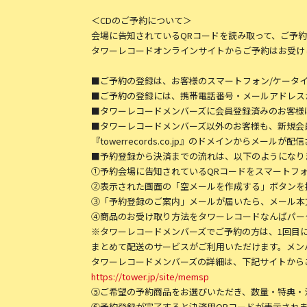
＜CDのご予約について＞
会場に告知されているQRコードを読み取って、ご予
タワーレコードオンラインサイトからご予約はお受け
■ご予約の登録は、お客様のスマートフォン/ケータイ
■ご予約の登録には、携帯電話番号・メールアドレス
■タワーレコードメンバーズに会員登録済みのお客様
■タワーレコードメンバーズ以外のお客様も、新規会
『towerrecords.co.jp』のドメインから
■予約登録から決済までの流れは、以下のようになりま
①予約会場に告知されているQRコードをスマートフォ
②表示された画面の「空メールを作成する」ボタンを
③「予約登録のご案内」メールが届いたら、メール本
④商品のお受け取り方法をタワーレコードなんばパーク
※タワーレコードメンバーズでご予約の方は、1回目
まとめて配送のサービスがご利用いただけます。メン
タワーレコードメンバーズの詳細は、下記サイトから
https://tower.jp/site/memsp
⑤ご希望の予約商品をお選びいただき、数量・特典・
⑥予約登録が完了すると決済用ORコードが表示され