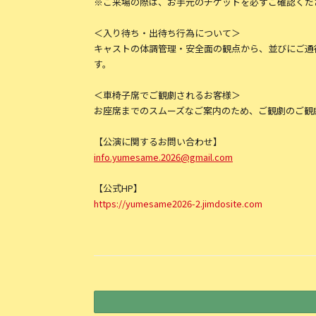
※ご来場の際は、お手元のチケットを必ずご確認くだ
＜入り待ち・出待ち行為について＞
キャストの体調管理・安全⾯の観点から、並びにご通
す。
＜車椅子席でご観劇されるお客様＞
お座席までのスムーズなご案内のため、ご観劇のご観
【公演に関するお問い合わせ】
info.yumesame.2026@gmail.com
【公式HP】
https://yumesame2026-2.jimdosite.com