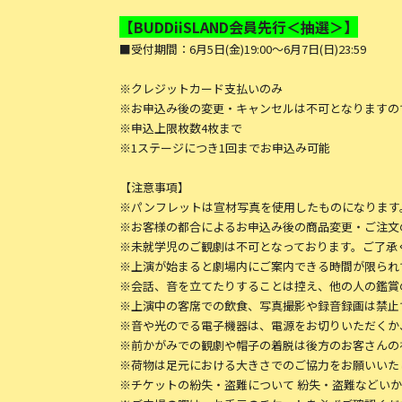
【BUDDiiSLAND会員先行＜抽選＞】
■受付期間：6月5日(金)19:00～6月7日(日)23:59
※クレジットカード支払いのみ
※お申込み後の変更・キャンセルは不可となりますの
※申込上限枚数4枚まで
※1ステージにつき1回までお申込み可能
【注意事項】
※パンフレットは宣材写真を使用したものになります
※お客様の都合によるお申込み後の商品変更・ご注文
※未就学児のご観劇は不可となっております。ご了承
※上演が始まると劇場内にご案内できる時間が限られ
※会話、音を立てたりすることは控え、他の人の鑑賞
※上演中の客席での飲食、写真撮影や録音録画は禁止
※音や光のでる電子機器は、電源をお切りいただくか
※前かがみでの観劇や帽子の着脱は後方のお客さんの
※荷物は足元における大きさでのご協力をお願いいた
※チケットの紛失・盗難について 紛失・盗難などい