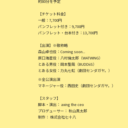
約80分を予定
【チケット料金】
一般：7,700円
パンフレット付き：9,700円
パンフレット・台本付き：13,700円
【出演】※敬称略
森山卓也役：Coming soon...
原口海星役：八村倫太郎（WATWING）
とある男役：岡本聖哉（BUDDiiS）
とある女役：力丸七虹（劇団センダガヤ。）
※全公演出演
マネージャー役：西田史（劇団センダガヤ。）
【スタッフ】
脚本・演出： axing the ceo
プロデューサー： 秋山真太郎
制作： 株式会社七十八