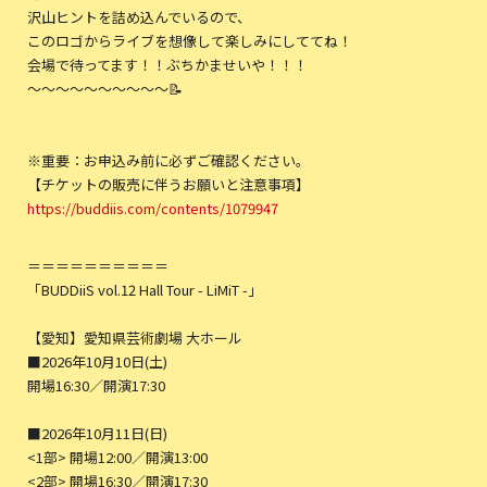
沢山ヒントを詰め込んでいるので、
このロゴからライブを想像して楽しみにしててね！
会場で待ってます！！ぶちかませいや！！！
〜〜〜〜〜〜〜〜〜〜📝
※重要：お申込み前に必ずご確認ください。
【チケットの販売に伴うお願いと注意事項】
https://buddiis.com/contents/1079947
＝＝＝＝＝＝＝＝＝＝
「BUDDiiS vol.12 Hall Tour - LiMiT -」
【愛知】愛知県芸術劇場 大ホール
■2026年10月10日(土)
開場16:30／開演17:30
■2026年10月11日(日)
<1部> 開場12:00／開演13:00
<2部> 開場16:30／開演17:30