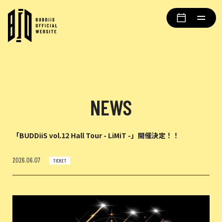
NEWS
「BUDDiiS vol.12 Hall Tour - LiMiT -」開催決定！！
2026.06.07
TICKET