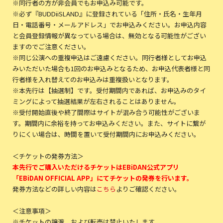
※同行者の方が非会員でもお申込み可能です。
※必ず『BUDDiiSLAND』に登録されている「住所・氏名・生年月
日・電話番号・メールアドレス」でお申込みください。お申込内容
と会員登録情報が異なっている場合は、無効となる可能性がござい
ますのでご注意ください。
※同じ公演への重複申込はご遠慮ください。同行者様としてお申込
みいただいた場合も1回のお申込みとなるため、お申込代表者様と同
行者様を入れ替えてのお申込みは重複扱いとなります。
※本先行は【抽選制】です。受付期間内であれば、お申込みのタイ
ミングによって抽選結果が左右されることはありません。
※受付開始直後や終了間際はサイトが混み合う可能性がございま
す。期間内に余裕を持ってお申込みください。また、サイトに繋が
りにくい場合は、時間を置いて受付期間内にお申込みください。
＜チケットの発券方法＞
本先行でご購入いただけるチケットはEBiDAN公式アプリ
「EBiDAN OFFICIAL APP」にてチケットの発券を行います。
発券方法などの詳しい内容は
こちら
よりご確認ください。
＜注意事項＞
※チケットの譲渡、および転売は禁止いたします。