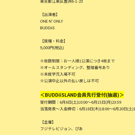
東京都江東区豊洲6-1-23
【出演者】
ONE N' ONLY
BUDDiiS
【席種・料金】
9,000円(税込)
※枚数制限：お⼀⼈様1公演につき4枚まで
※オールスタンディング、整理番号あり
※未就学児⼊場不可
※公演中⽌以外の払い戻しは不可
＜BUDDiiSLAND会員先行受付(抽選)＞
受付期間：6月6日(⼟)10:00〜6月15日(⽉)23:59
当落発表〜⼊⾦締切：6月18日(⽊)18:00〜6月20日(⼟)18
【主催】
フジテレビジョン、ぴあ