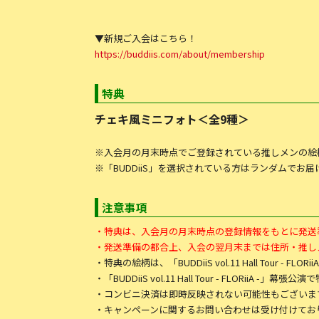
▼新規ご入会はこちら！
https://buddiis.com/about/membership
特典
チェキ風ミニフォト＜全9種＞
※入会月の月末時点でご登録されている推しメンの絵
※「BUDDiiS」を選択されている方はランダムでお
注意事項
・特典は、入会月の月末時点の登録情報をもとに発送
・発送準備の都合上、入会の翌月末までは住所・推し
・特典の絵柄は、「BUDDiiS vol.11 Hall Tour - 
・「BUDDiiS vol.11 Hall Tour - FLOR
・コンビニ決済は即時反映されない可能性もございま
・キャンペーンに関するお問い合わせは受け付けてお