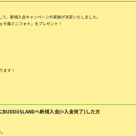
A -」の開催を記念して、新規入会キャンペーンの実施が決定いたしました。
ェキ風ミニフォト」をプレゼント！
となります！
:59にBUDDiiSLANDへ新規入会(=入金完了)した方
い。