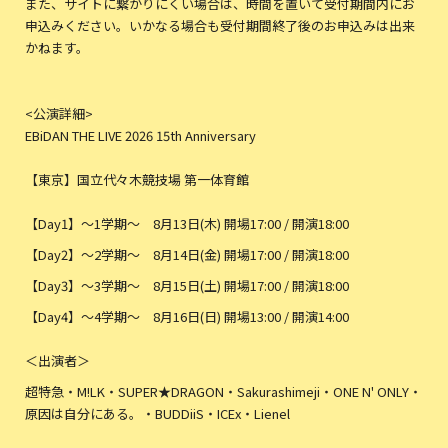
また、サイトに繋がりにくい場合は、時間を置いて受付期間内にお
申込みください。いかなる場合も受付期間終了後のお申込みは出来
かねます。
<公演詳細>
EBiDAN THE LIVE 2026 15th Anniversary
【東京】国立代々木競技場 第一体育館
【Day1】〜1学期〜 8月13日(木) 開場17:00 / 開演18:00
【Day2】〜2学期〜 8月14日(金) 開場17:00 / 開演18:00
【Day3】〜3学期〜 8月15日(土) 開場17:00 / 開演18:00
【Day4】〜4学期〜 8月16日(日) 開場13:00 / 開演14:00
＜出演者＞
超特急・M!LK・SUPER★DRAGON・Sakurashimeji・ONE N' ONLY・
原因は自分にある。・BUDDiiS・ICEx・Lienel