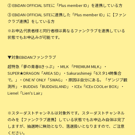
② EBiDAN OFFICIAL SITEに「Plus member ID」を連携している方
③ EBiDAN OFFICIAL SITEに連携した「Plus member ID」に【ファン
クラブ連携】をしている方
※お申込代表者様と同行者様は異なるファンクラブを連携している
状態でもお申込みが可能です。
▼対象EBiDANファンクラブ
超特急「夢の青春8きっぷ」・M!LK 「PREMIUM MILK」・
SUPER★DRAGON「AREA SD」・Sakurashimeji「6スタ14時集合
で。」・ONE N' ONLY「SWAG」・原因は自分にある。「ゲンジブ観
測所」・BUDDiiS「BUDDiiSLAND」・ICEx「ICEx COOLer BOX」・
Lienel「Lien's Lair」
※スターダストチャンネルは対象外です。スターダストチャンネル
のみを【ファンクラブ連携】している状態でもお申込み自体は完了
しますが、抽選時に無効となり、落選扱いとなりますので、ご注意
ください。