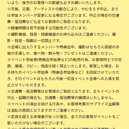
いよう、後方のお客様への配慮も必ずお願いいたします。
※天候、災害、アーティストの都合により、やむをえず中止、また
は参加メンバーが変更になる場合がございます。中止の場合の交通
費・宿泊費なども全てお客様のご負担となります。
※開催時間は若干前後する可能性がございます。
※撮影機器、録音・録画機器のお持ち込みはご遠慮ください。撮
影・録音・録画は一切禁止です。
※会場に出入りするメンバーや特典会中、撮影はもちろん直接の手
紙の手渡しや、食べ物・飲み物・プレゼントはご遠慮ください。
※イベント参加券(特典会参加券など)の転売行為、お客様同士での交
換、譲渡、コピー、偽造は固く禁止いたします。発覚した場合、お
手持ちのイベント参加券（特典会参加券など）を回収させていただ
き、そのイベントはもちろん今後一切当イベント会場への入場を禁
止させていただきます。
※交通費・宿泊費等はお客様のご負担となります。またイベントの
中止・延期の場合も、交通費・宿泊費等の補償はいたしません。
※イベントの演出を妨げる行為や、お客様考案のサプライズ企画等
は混乱の原因となりますのでご遠慮ください。
※定員を超える来場者があった場合、全てのお客様がイベントをご
覧いただけない場合がございます。