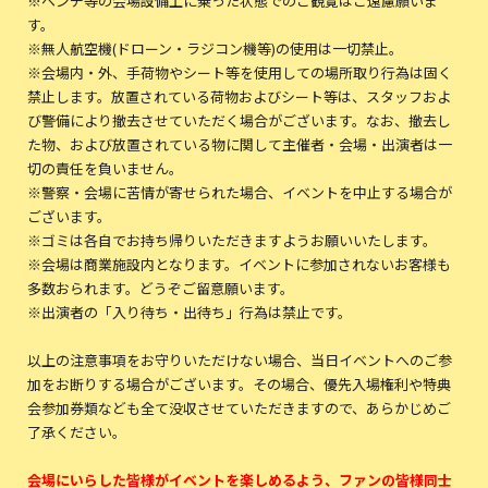
※ベンチ等の会場設備上に乗った状態でのご観覧はご遠慮願いま
す。
※無人航空機(ドローン・ラジコン機等)の使用は一切禁止。
※会場内・外、手荷物やシート等を使用しての場所取り行為は固く
禁止します。放置されている荷物およびシート等は、スタッフおよ
び警備により撤去させていただく場合がございます。なお、撤去し
た物、および放置されている物に関して主催者・会場・出演者は一
切の責任を負いません。
※警察・会場に苦情が寄せられた場合、イベントを中止する場合が
ございます。
※ゴミは各自でお持ち帰りいただきますようお願いいたします。
※会場は商業施設内となります。イベントに参加されないお客様も
多数おられます。どうぞご留意願います。
※出演者の「入り待ち・出待ち」行為は禁止です。
以上の注意事項をお守りいただけない場合、当日イベントへのご参
加をお断りする場合がございます。その場合、優先入場権利や特典
会参加券類なども全て没収させていただきますので、あらかじめご
了承ください。
会場にいらした皆様がイベントを楽しめるよう、ファンの皆様同士