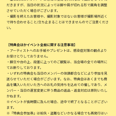
だきますが、当日の状況によっては脚や肩が切れる形で画角を調整
させていただく場合がございます。
・撮影を終えたお客様や、撮影対象ではないお客様が撮影場所近く
で待ち合わせること/立ち止まることはできませんのでご注意くださ
い。
【特典会ほかイベント全般に関する注意事項】
・アーティストへのお手紙やプレゼントは、感染症対策の観点より
お受けとりしておりません。
・脚立や台の上、段差に上ってのご観覧は、当会場の全ての場所に
てお断りしております。
・いずれの特典会も当日のメンバーの体調都合などにより参加を見
送らせていただく場合がございます。なお、特典会はあくまでも商
品を購入いただいた方へのお礼の気持ちを込めての催しであり、メ
ンバー・当日の運営変更に伴う商品の返品・返金対応は原則いたし
かねます。
※イベントが長時間に及んだ場合、途中で終了となることがござい
ます。
※『特典会参加券』は紛失・盗難などいかなる場合でも再発行はい