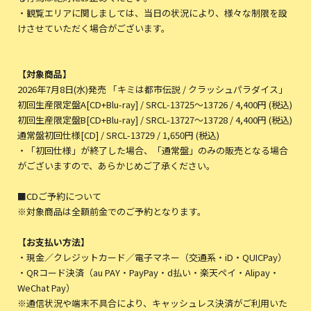
・観覧エリアに関しましては、当日の状況により、様々な制限を設
けさせていただく場合がございます。
【対象商品】
2026年7月8日(水)発売 「キミは都市伝説 / クラッシュパラダイス」
初回生産限定盤A[CD+Blu-ray] / SRCL-13725〜13726 / 4,400円 (税込)
初回生産限定盤B[CD+Blu-ray] / SRCL-13727〜13728 / 4,400円 (税込)
通常盤初回仕様[CD] / SRCL-13729 / 1,650円 (税込)
・「初回仕様」が終了した場合、「通常盤」のみの販売となる場合
がございますので、あらかじめご了承ください。
■CDご予約について
※対象商品は全額前金でのご予約となります。
【お支払い方法】
・現金／クレジットカード／電子マネー（交通系・iD・QUICPay）
・QRコード決済（au PAY・PayPay・d払い・楽天ペイ・Alipay・
WeChat Pay）
※通信状況や端末不具合により、キャッシュレス決済がご利用いた