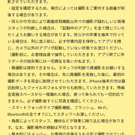
影させていただきます。
・設定を確認するため、場合によっては撮影をご案内する順番が前
後する場合があります。
・何らかの方法により画面収録機能以外での撮影が疑わしいと現場
スタッフが判断した場合は、「起動中のアプリ」を全て閉じていた
だくようお願いする場合があります。何らかの作業を端末で行って
いる場合は、列に並ぶ前に、必ず作業内容を保存してアプリを閉
じ、カメラ以外のアプリが起動していない状態でお並びください。
（撮影前に、お客様自身で操作していただきます。アプリ終了に伴
うデータの紛失等には一切責任を負いかねます。）
・再撮影は原則できません。スタッフの判断で再撮影をお願いする
場合はあります。その場合は、先に再撮影を実施した後に、最初の
撮影データを完全に削除させていただきます。iPhone端末の方は最
近削除したファイルのフォルダからも削除していただきます。特典
会実施スペースから一度離れた場合、戻って来られても一切対応で
きません。必ず撮影後すぐに写真を確認してください。
・スマートフォンのライブ撮影機能、フラッシュ、Wi-Fi、
Bluetoothは全てオフにしてスタッフへお渡しください。
・角度によってスタッフ、機材などが背景に映り込む場合がありま
す。なお、撮影場所の移動は不可となります。
・基本的にはメンバー、お客様の全身を入れる形で撮影させていた