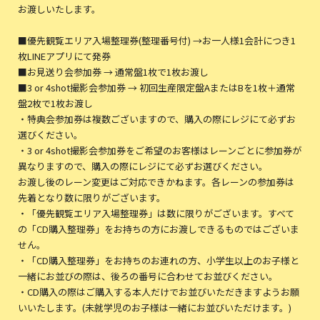
お渡しいたします。
■優先観覧エリア入場整理券(整理番号付) →お一人様1会計につき1
枚LINEアプリにて発券
■お見送り会参加券 → 通常盤1枚で1枚お渡し
■3 or 4shot撮影会参加券 → 初回生産限定盤AまたはBを1枚＋通常
盤2枚で1枚お渡し
・特典会参加券は複数ございますので、購入の際にレジにて必ずお
選びください。
・3 or 4shot撮影会参加券をご希望のお客様はレーンごとに参加券が
異なりますので、購入の際にレジにて必ずお選びください。
お渡し後のレーン変更はご対応できかねます。各レーンの参加券は
先着となり数に限りがございます。
・「優先観覧エリア入場整理券」は数に限りがございます。すべて
の「CD購入整理券」をお持ちの方にお渡しできるものではございま
せん。
・「CD購入整理券」をお持ちのお連れの方、小学生以上のお子様と
一緒にお並びの際は、後ろの番号に合わせてお並びください。
・CD購入の際はご購入する本人だけでお並びいただきますようお願
いいたします。(未就学児のお子様は一緒にお並びいただけます。)