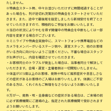
たしません。
※特典会スタート時、中々お並びいただけずに時間経過することが
あった場合も、列が途切れ次第別の特典会をスタートさせていただ
きます。また、途中で最後尾を設定しましたら新規受付を終了とさ
せていただきますので、積極的なご参加をお願いいたします。
※当日の状況によりやむを得ず開催中の特典会を中断もしくは一部
内容を変更する場合がございます。
※ミニライブや特典会実施中に、スマートフォンや携帯電話などの
カメラをメンバーがいるステージ側や、運営スタッフ、他のお客様
がいる方向に向けないようご注意ください。不審な場合はスタッフ
がお声がけし、内容を確認させていただきます。
・お客様同士のトラブルが発生した場合は、当事者同士で解決して
いただきます。会場・運営・主催者側は一切関知いたしません。
※体温が37.5度以上のお客様、発熱や咳など風邪症状や息苦しさな
どの症状があるお客様のご入場はお断りいたします。体調にご不安
のある方は、くれぐれもご無理をなさらないようお願いいたしま
す。
※万が一、発熱・咳・全身痛などの症状がある場合は、ご来場の前
に必ず医療機関にご連絡の上、指定された医療機関で受診されます
ようお願いいたします。