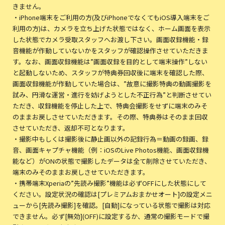
きません。
・iPhone端末をご利用の方(及びiPhoneでなくてもiOS導入端末をご
利用の方)は、カメラを立ち上げた状態ではなく、ホーム画面を表示
した状態でカメラ受取スタッフへお渡し下さい。画面収録機能・録
音機能が作動していないかをスタッフが確認操作させていただきま
す。なお、画面収録機能は”画面収録を目的として端末操作”しない
と起動しないため、スタッフが特典券回収後に端末を確認した際、
画面収録機能が作動していた場合は、”故意に撮影特典の動画撮影を
試み、円滑な運営・進行を妨げようとした不正行為”と判断させてい
ただき、収録機能を停止した上で、特典会撮影をせずに端末のみそ
のままお戻しさせていただきます。その際、特典券はそのまま回収
させていただき、返却不可となります。
・撮影中もしくは撮影後に静止画以外の記録行為＝動画の録画、録
音、画面キャプチャ機能（例：iOSのLive Photos機能、画面収録機
能など）がONの状態で撮影したデータは全て削除させていただき、
端末のみそのままお戻しさせていただきます。
・携帯端末Xperiaの”先読み撮影”機能は必ずOFFにした状態にして
ください。設定状況の確認は[プレミアムおまかせオート]の設定メニ
ューから[先読み撮影]を確認。[自動]になっている状態で撮影は対応
できません。必ず[無効](OFF)に設定するか、通常の撮影モードで撮