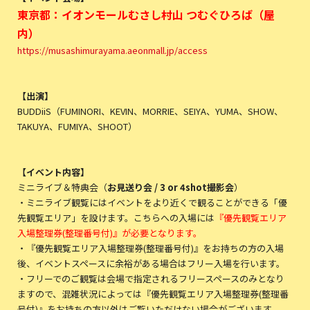
東京都：イオンモールむさし村山 つむぐひろば（屋
内）
https://musashimurayama.aeonmall.jp/access
【出演】
BUDDiiS（FUMINORI、KEVIN、MORRIE、SEIYA、YUMA、SHOW、
TAKUYA、FUMIYA、SHOOT）
【イベント内容】
ミニライブ＆特典会（
お見送り会 / 3 or 4shot撮影会
）
・ミニライブ観覧にはイベントをより近くで観ることができる「優
先観覧エリア」を設けます。こちらへの入場には
『優先観覧エリア
入場整理券(整理番号付)』が必要となります。
・『優先観覧エリア入場整理券(整理番号付)』をお持ちの方の入場
後、イベントスペースに余裕がある場合はフリー入場を行います。
・フリーでのご観覧は会場で指定されるフリースペースのみとなり
ますので、混雑状況によっては『優先観覧エリア入場整理券(整理番
号付)』をお持ちの方以外はご覧いただけない場合がございます。