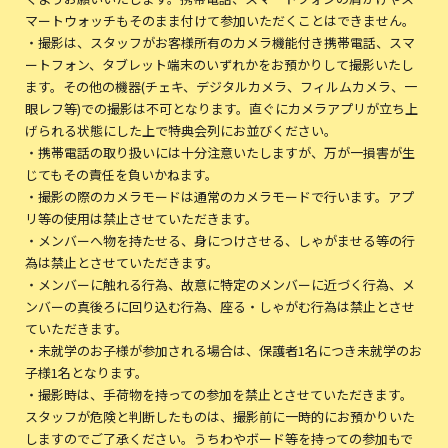
マートウォッチもそのまま付けて参加いただくことはできません。
・撮影は、スタッフがお客様所有のカメラ機能付き携帯電話、スマ
ートフォン、タブレット端末のいずれかをお預かりして撮影いたし
ます。その他の機器(チェキ、デジタルカメラ、フィルムカメラ、一
眼レフ等)での撮影は不可となります。直ぐにカメラアプリが立ち上
げられる状態にした上で特典会列にお並びください。
・携帯電話の取り扱いには十分注意いたしますが、万が一損害が生
じてもその責任を負いかねます。
・撮影の際のカメラモードは通常のカメラモードで行います。アプ
リ等の使用は禁止させていただきます。
・メンバーへ物を持たせる、身につけさせる、しゃがませる等の行
為は禁止とさせていただきます。
・メンバーに触れる行為、故意に特定のメンバーに近づく行為、メ
ンバーの真後ろに回り込む行為、座る・しゃがむ行為は禁止とさせ
ていただきます。
・未就学のお子様が参加される場合は、保護者1名につき未就学のお
子様1名となります。
・撮影時は、手荷物を持っての参加を禁止とさせていただきます。
スタッフが危険と判断したものは、撮影前に一時的にお預かりいた
しますのでご了承ください。うちわやボード等を持っての参加もで