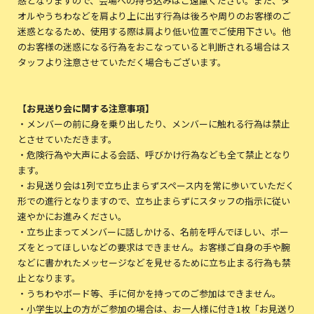
惑となりますので、会場への持ち込みはご遠慮ください。また、タ
オルやうちわなどを肩より上に出す行為は後ろや周りのお客様のご
迷惑となるため、使用する際は肩より低い位置でご使用下さい。他
のお客様の迷惑になる行為をおこなっていると判断される場合はス
タッフより注意させていただく場合もございます。
【お見送り会に関する注意事項】
・メンバーの前に身を乗り出したり、メンバーに触れる行為は禁止
とさせていただきます。
・危険行為や大声による会話、呼びかけ行為なども全て禁止となり
ます。
・お見送り会は1列で立ち止まらずスペース内を常に歩いていただく
形での進行となりますので、立ち止まらずにスタッフの指示に従い
速やかにお進みください。
・立ち止まってメンバーに話しかける、名前を呼んでほしい、ポー
ズをとってほしいなどの要求はできません。お客様ご自身の手や腕
などに書かれたメッセージなどを見せるために立ち止まる行為も禁
止となります。
・うちわやボード等、手に何かを持ってのご参加はできません。
・小学生以上の方がご参加の場合は、お一人様に付き1枚「お見送り