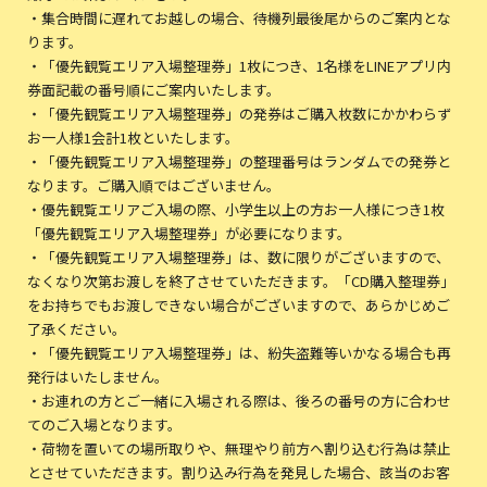
・集合時間に遅れてお越しの場合、待機列最後尾からのご案内とな
ります。
・「優先観覧エリア入場整理券」1枚につき、1名様をLINEアプリ内
券面記載の番号順にご案内いたします。
・「優先観覧エリア入場整理券」の発券はご購入枚数にかかわらず
お一人様1会計1枚といたします。
・「優先観覧エリア入場整理券」の整理番号はランダムでの発券と
なります。ご購入順ではございません。
・優先観覧エリアご入場の際、小学生以上の方お一人様につき1枚
「優先観覧エリア入場整理券」が必要になります。
・「優先観覧エリア入場整理券」は、数に限りがございますので、
なくなり次第お渡しを終了させていただきます。「CD購入整理券」
をお持ちでもお渡しできない場合がございますので、あらかじめご
了承ください。
・「優先観覧エリア入場整理券」は、紛失盗難等いかなる場合も再
発行はいたしません。
・お連れの方とご一緒に入場される際は、後ろの番号の方に合わせ
てのご入場となります。
・荷物を置いての場所取りや、無理やり前方へ割り込む行為は禁止
とさせていただきます。割り込み行為を発見した場合、該当のお客