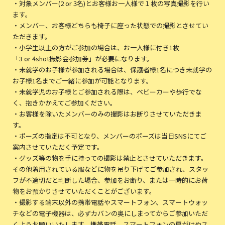
・対象メンバー(2 or 3名)とお客様お一人様で１枚の写真撮影を行い
ます。
・メンバー、お客様どちらも椅子に座った状態での撮影とさせてい
ただきます。
・小学生以上の方がご参加の場合は、お一人様に付き1枚
「3 or 4shot撮影会参加券」が必要になります。
・未就学のお子様が参加される場合は、保護者様1名につき未就学の
お子様1名までご一緒に参加が可能となります。
・未就学児のお子様とご参加される際は、ベビーカーや歩行でな
く、抱きかかえてご参加ください。
・お客様を除いたメンバーのみの撮影はお断りさせていただきま
す。
・ポーズの指定は不可となり、メンバーのポーズは当日SNSにてご
案内させていただく予定です。
・グッズ等の物を手に持っての撮影は禁止とさせていただきます。
その他着用されている服などに物を吊り下げてご参加され、スタッ
フが不適切だと判断した場合、参加をお断り、または一時的にお荷
物をお預かりさせていただくことがございます。
・撮影する端末以外の携帯電話やスマートフォン、スマートウォッ
チなどの電子機器は、必ずカバンの奥にしまってからご参加いただ
くようお願いいたします。携帯電話、スマートフォンの肩がけやス