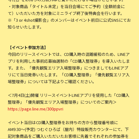
・対象商品「タイトル未定」を当日会場にてご予約（全額前金に
て）いただいた方を対象にミニライブ終了後特典会を行います。
※「3 or 4shot撮影会」のメンバーはイベント前日に公式SNSにてお
知らせいたします。
【イベント参加方法】
今回のリリースイベントでは、CD購入時の混雑緩和のため、LINEア
プリを利用した事前応募抽選制の「CD購入整理券」を導入いたしま
す。また、「優先観覧エリア入場整理券」につきましてもLINEアプ
リにて当日発券いたします。「CD購入整理券」「優先観覧エリア入
場整理券」については下記よりご確認ください。
＜7月4日(土)開催 リリースイベントLINEアプリを使用した「CD購入
整理券」「優先観覧エリア入場整理券」についてのご案内＞
https://page.line.me/300ppvri
イベント当日はCD購入整理券をお持ちの方から整理番号順に
AM9:30〜(予定) つむぐひろば（屋内）特設販売カウンターにて、下
記対象商品をご購入いただいたお客様に先着でそれぞれの参加券を