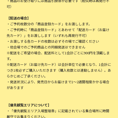
・商品のお受け取りには商品引換券が必要です（紛失時は再発行不
可）
【配送の場合】
・ご予約枚数分の「商品登録カード」をお渡しします。
・ご予約時に「商品登録カード」とあわせて「配送カード（お届け
先カード）」をお渡しします（いずれも再発行不可）
・お渡しする各カードの枚数は必ずその場でご確認ください
・他会場でのご予約商品との同梱発送はできません
※配送をご希望の場合、配送料として1会計ごとに900円を頂戴しま
す。
※配送カード（お届け先カード）は会計単位で必要となり、1会計に
つき1枚必ずご購入いただきます（購入枚数とは連動しません）。あ
らかじめご了承ください。
・発送状況により、発売日からお届けまで1～2週間程度かかる場合
があります
【優先観覧エリアについて】
・「優先観覧エリア入場整理券」に記載されている集合場所に時間
厳守でお集まりください。