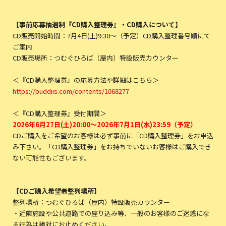
【事前応募抽選制『CD購入整理券』・CD購入について】
CD販売開始時間：7月4日(土)9:30〜（予定）CD購入整理番号順にて
ご案内
CD販売場所：つむぐひろば（屋内）特設販売カウンター
＜『CD購入整理券』の応募方法や詳細はこちら＞
https://buddiis.com/contents/1068277
＜『CD購入整理券』受付期間＞
2026年6月27日(土)20:00～2026年7月1日(水)23:59（予定）
CDご購入をご希望のお客様は必ず事前に「CD購入整理券」をお申込
み下さい。「CD購入整理券」をお持ちでいないお客様はご購入でき
ない可能性もございます。
【CDご購入希望者整列場所】
整列場所：つむぐひろば（屋内）特設販売カウンター
・近隣施設や公共道路での座り込み等、一般のお客様のご迷惑にな
る行為は絶対にお止めください。