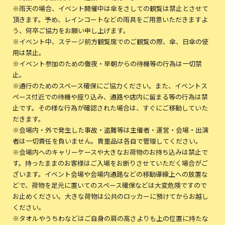
※雨天の場合、イベント開催中は傘をさしての観覧は禁止とさせて
頂きます。予め、レインコートなどの雨具をご用意いただきますよ
う、何卒ご協力をお願い申し上げます。
※イベント中、ステージ前方観覧席でのご観覧の際、傘、日傘の使
用は禁止。
※イベント参加のための徹夜・早朝からの待機等の行為は一切禁
止。
※通行のためのスペース確保にご協力ください。また、イベントス
ペース付近での待機や座り込み、通路や店内に留まる等の行為は禁
止です。その様な行為が確認された場合は、すぐにご移動していた
だきます。
※会場内・外で発生した事故・盗難等は主催者・運営・会場・出演
者は一切責任を負いません。貴重品は各自で管理してください。
※会場内へのキャリーケースや大きなお荷物のお持ち込みは禁止で
す。持ったままのお客様はご入場をお断りさせていただく場合がご
ざいます。イベント会場や会場内通路などの移動導線上への放置な
どで、荷物を足元に置いてのスペース確保などは大変危険ですので
お止めください。大きな荷物は公共のロッカーに預けてからお越し
ください。
※タオルやうちわなどはご自身の肩の高さよりも上の位置に持たな