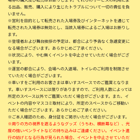
る出品、販売、購入により生じたトラブルについて一切の責任を負
いません。
※営利を目的として転売された入場券及びインターネットを通じて
転売された入場券は無効とし、当該入場券によるご入場はお断りし
ます。
※登壇者および舞台挨拶の予定は、都合により予告なく急遽変更に
なる場合がございます。あらかじめご了承ください。
※状況により、やむ無くイベントを中止させていただく場合がござ
います。
※運営の都合により、会場への入退場、トイレのご利用を制限させ
ていただく場合がございます。
※車いすをご利用のお客さまは車いすスペースでのご鑑賞となりま
す。車いすスペースには限りがありますので、ご利用人数によっては
所定のスペース以外でご鑑賞いただく場合がございます。また、イ
ベントの内容やマスコミ取材により、所定のスペースからご移動い
ただく場合がございます。あらかじめご了承ください。
※ご本人確認のため、身分証をご掲示いただく場合がございます。
※周りの方の視界を遮るようなグッズ（うちわ、横断幕など）、光
度の強いペンライトなどの持ち込みはご遠慮ください。イベント進
行の妨げとなる行為が見られた場合、イベントを中止させていただ