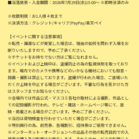
■当落発表・入金期間：2026年7月29日(水)15:00〜 ※即時決済のみ
※枚数制限：お1人様４枚まで
※決済方法：クレジット/キャリア/PayPay/楽天ペイ
【イベントに関する注意事項】
※転売・譲渡などが発覚した場合は、理由の如何を問わず入場をお
断りいたしますので、予めご了承ください。
※チケットをお持ちでない方はご覧になれません。
※イベントおよび上映中は、盗撮防止の為の監視体制を取っており
ます。場内でのカメラや携帯などのいかなる機材においても録音・
録画・撮影は禁止しております。盗撮が行われた場合、ご退場いた
だくか上映を中止する場合がございます。不審な行為を見かけた方
はスタッフまでお知らせください。
※会場内では作品公式・マスコミ各社の取材による撮影、作品とし
ての記録撮影が行われ、テレビ・雑誌・ホームページ等にて、放
映・掲載される場合がございます。予めご了承ください。
※当日は荷物検査を行わせていただく場合がございます。
※特別興行の為、前売券、各種割引、招待券はご使用できません。
※インターネット・オークションへの出品その他の転売目的での入
場券の購入及び転売はお断りします。それらのサービスの利用によ