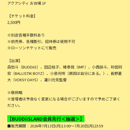
アクアシティ お台場 1F
【チケット料金】
2,500円
※別途各種手数料あり
※前売券、各種割引、招待券は使用不可
※ローソンチケットにて販売
【出演】
森愁斗（BUDDiiS）、田辺桃子、椿泰我（IMP.）、小西詠斗、砂田将
宏（BALLISTIK BOYZ）、小泉光咲（原因は自分にある。）、長野蒼
大（VOKSY DAYS）、瀧川元気監督
※敬称略
※登壇者は予告なく変更になる場合がございますので予めご了承く
ださい。
【BUDDiiSLAND会員先行＜抽選＞】
■販売期間：2026年7月13日(月)13:00～7月20日(月)23:59