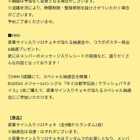
※期間は予告なく変更となる場合がございます。
※混雑状況により、時間制限・整理券制を設けさせていただく場合
がございます。
予めご了承くださいませ。
■HMV
直筆サイン入りソロチェキが当たる抽選会や、コラボポスター掲出
&抽選プレゼント、
更にはメンバーのメッセージ入りレシートの実施など、盛りだくさ
んな内容となっております！
①HMV 5店舗にて、スペシャル抽選会を開催！
BUDDiiS メジャー1stシングル『キミは都市伝説 / クラッシュパラダ
イス』1枚ご購入で、直筆サイン入りチェキが当たるスペシャル抽選
会にご参加いただけます。
【景品】
直筆サイン入りソロチェキ（全9種からランダム1枚）
※抽選会は当選・はずれがございます。
※直筆サイン入りソロチェキはランダムでのお渡しとなり、メンバ