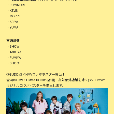
・FUMINORI
・KEVIN
・MORRIE
・SEIYA
・YUMA
▼通常盤
・SHOW
・TAKUYA
・FUMIYA
・SHOOT
③BUDDiiS×HMVコラボポスター掲出！
全国のHMV・HMV＆BOOKS店頭(一部対象外店舗を除く)で、HMVオ
リジナルコラボポスターを掲出します。