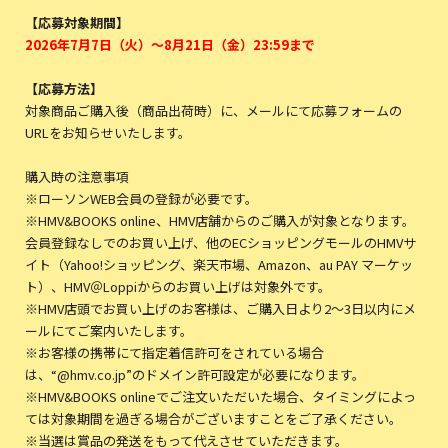
【応募対象期間】
2026年7月7日（火）～8月21日（金）23:59まで
【応募方法】
対象商品ご購入後（商品出荷時）に、メールにて応募フォームの
URLをお知らせいたします。
購入時の注意事項
※ローソンWEB会員の登録が必要です。
※HMV&BOOKS online、HMV店舗からのご購入が対象となります。
会員登録なしでのお買い上げ、他のECショッピングモールのHMVサ
イト（Yahoo!ショッピング、楽天市場、Amazon、au PAY マーケッ
ト）、HMV＠Loppiからのお買い上げは対象外です。
※HMV店頭でお買い上げのお客様は、ご購入日より2～3日以内にメ
ールにてご案内いたします。
※お客様の携帯にて指定着信許可をされている場合
は、“@hmv.co.jp”のドメイン許可設定が必要になります。
※HMV&BOOKS onlineでご注文いただいた場合、タイミングによっ
ては対象期間を過ぎる場合がございますことをご了承ください。
※当選は賞品の発送をもって代えさせていただきます。