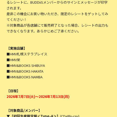
るレシートに、BUDDiiSメンバーからのサインとメッセージが印字
されます。
是非この機会にお買い物いただき、限定のレシートをゲットしてみ
てください！
※対象商品が各店舗にて販売終了となった場合、レシートの出力も
できなくなります。あらかじめご了承ください。
【実施店舗】
■HMV札幌ステラプレイス
■HMV栄
■HMV&BOOKS SHIBUYA
■HMV&BOOKS HAKATA
■HMV&BOOKS NAMBA
【日程】
2026年7月7日(火)～2026年7月13日(月)
【対象商品/メンバー】
▼【初回生産限定盤＜Type-A＞】
(CD+Blu-ray)