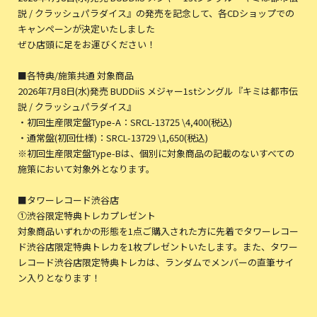
説 / クラッシュパラダイス』の発売を記念して、各CDショップでの
キャンペーンが決定いたしました
ぜひ店頭に足をお運びください！
■各特典/施策共通 対象商品
2026年7月8日(水)発売 BUDDiiS メジャー1stシングル『キミは都市伝
説 / クラッシュパラダイス』
・初回生産限定盤Type-A：SRCL-13725 \4,400(税込)
・通常盤(初回仕様)：SRCL-13729 \1,650(税込)
※初回生産限定盤Type-Bは、個別に対象商品の記載のないすべての
施策において対象外となります。
■タワーレコード渋谷店
①渋谷限定特典トレカプレゼント
対象商品いずれかの形態を1点ご購入された方に先着でタワーレコー
ド渋谷店限定特典トレカを1枚プレゼントいたします。また、タワー
レコード渋谷店限定特典トレカは、ランダムでメンバーの直筆サイ
ン入りとなります！