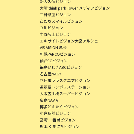
新大久保ビジョン
大崎 think park Tower メディアビジョン
三軒茶屋ビジョン
あだちスマイルビジョン
立川ビジョン
中野坂上ビジョン
エキサイトビジョン大宮アルシェ
VIS VISION 幕張
札幌PARCOビジョン
仙台3Cビジョン
福島いわきABCビジョン
名古屋NAGY
四日市ララスクエアビジョン
道頓堀トンボリステーション
大阪古川橋スーパービジョン
広島NAVIA
博多どんたくビジョン
小倉駅前ビジョン
宮崎 一番街ビジョン
熊本 くまにちビジョン