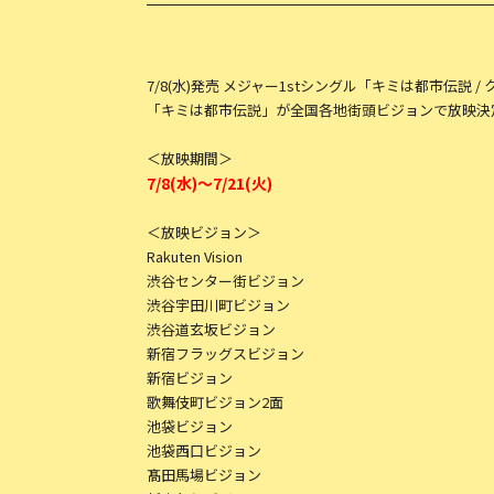
7/8(水)発売 メジャー1stシングル「キミは都市伝説 
「キミは都市伝説」が全国各地街頭ビジョンで放映決
＜放映期間＞
7/8(水)～7/21(火
)
＜放映ビジョン＞
Rakuten Vision
渋谷センター街ビジョン
渋谷宇田川町ビジョン
渋谷道玄坂ビジョン
新宿フラッグスビジョン
新宿ビジョン
歌舞伎町ビジョン2面
池袋ビジョン
池袋西口ビジョン
髙田馬場ビジョン