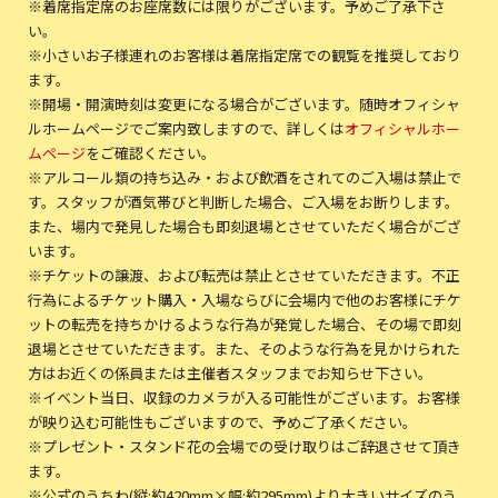
※着席指定席のお座席数には限りがございます。予めご了承下さ
い。
※小さいお子様連れのお客様は着席指定席での観覧を推奨しており
ます。
※開場・開演時刻は変更になる場合がございます。随時オフィシャ
ルホームページでご案内致しますので、詳しくは
オフィシャルホー
ムページ
をご確認ください。
※アルコール類の持ち込み・および飲酒をされてのご入場は禁止で
す。スタッフが酒気帯びと判断した場合、ご入場をお断りします。
また、場内で発見した場合も即刻退場とさせていただく場合がござ
います。
※チケットの譲渡、および転売は禁止とさせていただきます。不正
行為によるチケット購入・入場ならびに会場内で他のお客様にチケ
ットの転売を持ちかけるような行為が発覚した場合、その場で即刻
退場とさせていただきます。また、そのような行為を見かけられた
方はお近くの係員または主催者スタッフまでお知らせ下さい。
※イベント当日、収録のカメラが入る可能性がございます。お客様
が映り込む可能性もございますので、予めご了承ください。
※プレゼント・スタンド花の会場での受け取りはご辞退させて頂き
ます。
※公式のうちわ(縦:約420mm×幅:約295mm)より大きいサイズのう