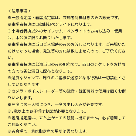
＜注意事項＞
※一般指定席・着席指定席は、来場者特典付きのみの販売です。
※来場者特典は自動制御ペンライトになります。
※来場者特典以外のサイリウム・ペンライトのお持ち込み・使用
は、本公演に限りお断りいたします。
※来場者特典は当日ご入場時のみのお渡しとなります。ご来場いた
だけなかった場合、発送等の対応は致しませんので、ご了承くださ
い。
※来場者特典は公演当日のみの配布です。両日のチケットをお持ち
の方でも各公演日に配布となります。
※過度なジャンプ、周りのお客様に迷惑となる行為は一切禁止とさ
せていただきます。
※カメラ・ボイスレコーダー等の録音・録画機器の使用は固くお断
りいたします。
※座席はお一人様につき、一席お申し込みが必要です。
※3歳以上のお子様はお席が必要となります。
※着席指定席は、立ち上がっての観覧は出来ません。必ず着席して
ご観覧ください。
※各会場で、着席指定席の場所は異なります。