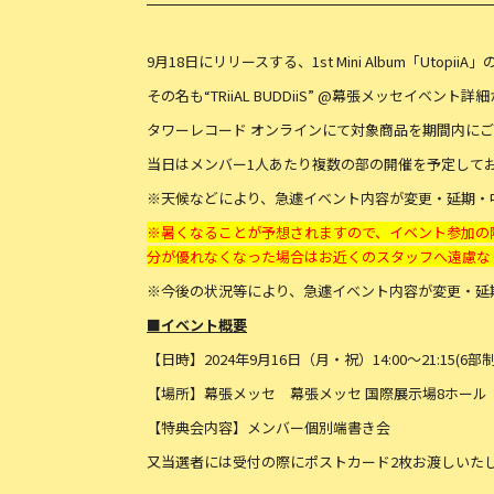
9月18日にリリースする、1st Mini Album「Uto
その名も“TRiiAL BUDDiiS” @幕張メッセイベント
タワーレコード オンラインにて対象商品を期間内に
当日はメンバー1人あたり複数の部の開催を予定して
※天候などにより、急遽イベント内容が変更・延期・
※暑くなることが予想されますので、イベント参加の
分が優れなくなった場合はお近くのスタッフへ遠慮な
※今後の状況等により、急遽イベント内容が変更・延
■イベント概要
【日時】2024年9月16日（月・祝）14:00～21:15(6部制
【場所】幕張メッセ 幕張メッセ 国際展示場8ホール
【特典会内容】メンバー個別端書き会
又当選者には受付の際にポストカード2枚お渡しいた