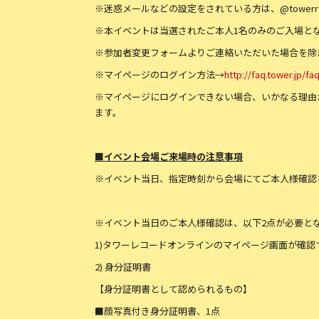
※迷惑メールなどの設定をされている方は、@towerre
※本イベントは当選されたご本人1名のみのご入場とな
※参加者変更フォームよりご連絡いただいた場合を除
※マイページのログイン方法→
http://faq.tower.jp/f
※マイページにログインできない場合、いかなる理由
ます。
■イベント会場ご来場時の注意事項
※イベント当日、指定時刻から会場にてご本人様確認
※イベント当日のご本人様確認は、以下2点が必要と
1)タワーレコードオンラインのマイページ画面が確認
2) 身分証明書
【身分証明書として認められるもの】
■顔写真付き身分証明書、1点