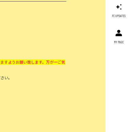
FC UPDATES
MY PAGE
きますようお願い致します。万が一ご気
ださい。