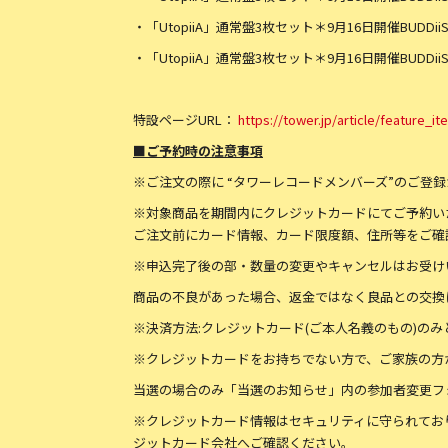
・「UtopiiA」通常盤3枚セット＊9月16日開催BUDDii
・「UtopiiA」通常盤3枚セット＊9月16日開催BUDDi
特設ページURL：
https://tower.jp/article/feature_i
■ご予約時の注意事項
※ご注文の際に “タワーレコードメンバーズ”のご登
※対象商品を期間内にクレジットカードにてご予約い
ご注文前にカード情報、カード限度額、住所等をご確
※申込完了後の部・数量の変更やキャンセルはお受け
商品の不良があった場合、返金ではなく良品との交換
※決済方法:クレジットカード(ご本人名義のもの)のみ
※クレジットカードをお持ちでない方で、ご家族の方
当選の場合のみ「当選のお知らせ」内の参加者変更フ
※クレジットカード情報はセキュリティに守られてお
ジットカード会社へご確認ください。