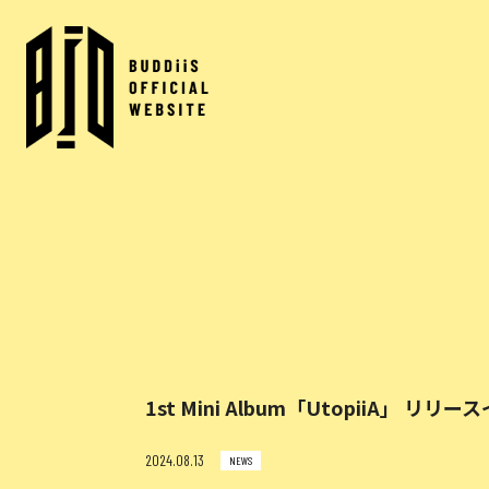
1st Mini Album「UtopiiA」 
2024.08.13
NEWS