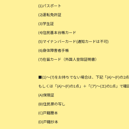
(1)パスポート
(2)運転免許証
(3)学生証
(4)住民基本台帳カード
(5)マイナンバーカード(通知カードは不可)
(6)身体障害者手帳
(7)在留カード（外国人登録証明書）
■(1)～(7)をお持ちでない場合は、下記「(A)～(F)の2
もしくは「(A)～(F)の1点」＋「(ア)～(エ)の1点」
(A)保険証
(B)住民票の写し
(C)戸籍謄本
(D)戸籍抄本