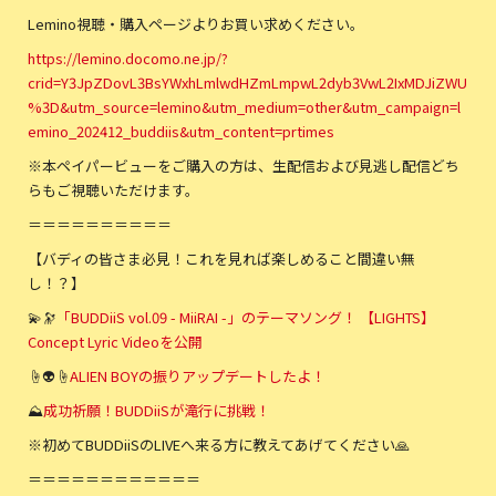
Lemino視聴・購入ページよりお買い求めください。
https://lemino.docomo.ne.jp/?
crid=Y3JpZDovL3BsYWxhLmlwdHZmLmpwL2dyb3VwL2IxMDJiZWU
%3D&utm_source=lemino&utm_medium=other&utm_campaign=l
emino_202412_buddiis&utm_content=prtimes
※本ペイパービューをご購入の方は、生配信および見逃し配信どち
らもご視聴いただけます。
＝＝＝＝＝＝＝＝＝＝
【バディの皆さま必見！これを見れば楽しめること間違い無
し！？】
💫🔭
「BUDDiiS vol.09 - MiiRAI -」のテーマソング！ 【LIGHTS】
Concept Lyric Videoを公開
☝️👽☝️
ALIEN BOYの振りアップデートしたよ！
⛰
成功祈願！BUDDiiSが滝行に挑戦！
※初めてBUDDiiSのLIVEへ来る方に教えてあげてください🙏
＝＝＝＝＝＝＝＝＝＝＝＝