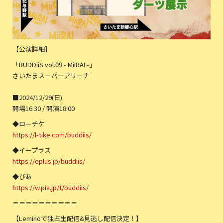
【公演詳細】
「BUDDiiS vol.09 - MiiRAI -」
さいたまスーパーアリーナ
■2024/12/29(日)
開場16:30 / 開演18:00
◆ローチケ
https://l-tike.com/buddiis/
◆イープラス
https://eplus.jp/buddiis/
◆ぴあ
https://w.pia.jp/t/buddiis/​
＝＝＝＝＝＝＝＝＝＝
【Leminoで独占生配信&見逃し配信決定！】