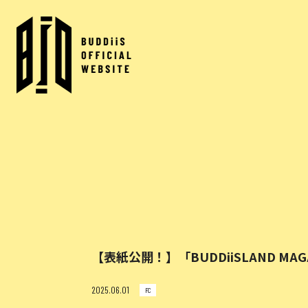
【表紙公開！】「BUDDiiSLAND MAGA
2025.06.01
FC