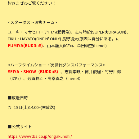
皆さまぜひご覧ください！
<スターダスト選抜チーム>
ユーキ・マサヒロ・アロハ(超特急)、志村玲於(SUPER★DRAGON)、
EIKU・HAYATO(ONE N' ONLY) 長野凌大(原因は自分にある。)、
FUMIYA(BUDDiiS)
、山本龍人(ICEx)、森田璃空(Lienel)
<ハーフタイムショー・次世代ダンスパフォーマンス>
SEIYA・SHOW（BUDDiiS）
、志賀李玖・筒井俊旭・竹野世椰
（ICEx）、芳賀柊斗・高桑真之（Lienel）
■放送日時
7月19日(土)14:00~(生放送)
■公式サイト
https://www.tbs.co.jp/ongakunohi/