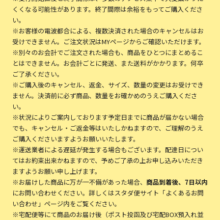
くくなる可能性があります。終了間際は余裕をもってご購入くださ
い。
※お客様の電波都合による、複数決済された場合のキャンセルはお
受けできません。ご注文状況はMYページからご確認いただけます。
※別々のお会計でご注文された場合も、商品をひとつにまとめるこ
とはできません。お会計ごとに発送、また送料がかかります。何卒
ご了承ください。
※ご購入後のキャンセル、返金、サイズ、数量の変更はお受けでき
ません。決済前に必ず商品、数量をお確かめのうえご購入くださ
い。
※状況によりご案内しております予定日までに商品が届かない場合
でも、キャンセル・ご返金等はいたしかねますので、ご理解のうえ
ご購入くださいますようお願いいたします。
※運送業者による遅延が発生する場合もございます。配達日につい
てはお約束出来かねますので、予めご了承の上お申し込みいただき
ますようお願い申し上げます。
※お届けした商品に万が一不備があった場合、
商品到着後、7日以内
にお問い合わせください。詳しくはスタダ便サイト「よくあるお問
い合わせ」ページ内をご覧ください。
※宅配便等にて商品のお届け後（ポスト投函及び宅配BOX預入れ並