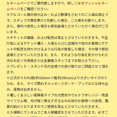
ルホームページでご案内致しますので、詳しくは
オフィシャルホー
ムページ
をご確認ください。
※アルコール類の持ち込み・および飲酒をされてのご入場は禁止で
す。スタッフが酒気帯びと判断した場合、ご入場をお断りします。
また、場内で発見した場合も即刻退場とさせていただく場合がござ
います。
※チケットの譲渡、および転売は禁止とさせていただきます。不正
行為によるチケット購入・入場ならびに会場内で他のお客様にチケ
ットの転売を持ちかけるような行為が発覚した場合、その場で即刻
退場とさせていただきます。また、そのような行為を見かけられた
方はお近くの係員または主催者スタッフまでお知らせ下さい。
※プレゼント・スタンド花の会場での受け取りはご辞退させて頂き
ます。
※公式のうちわ(縦:約420mm×幅:約295mm)より大きいサイズのう
ちわ、また、サイズ問わずメッセージボード・ブックなどは持ち込
み、使用は出来ません。
※著しくまぶしい高輝度タイプの大閃光やウルトラオレンジ・改造
サイリウム等、光が強く明るすぎるものは他のお客様への迷惑、鑑
賞の妨げとなりますのでご使用を禁止とさせていただきます。
※入場時にランダムでご本人様確認をさせていただきます。必ずご