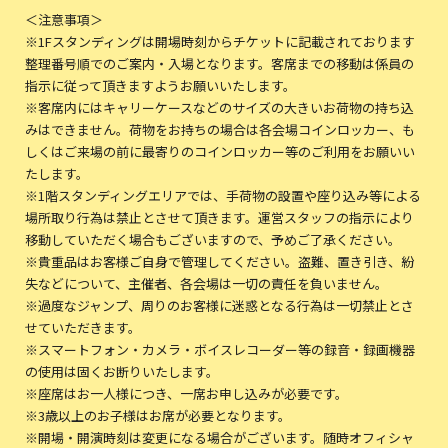
＜注意事項＞
※1Fスタンディングは開場時刻からチケットに記載されております
整理番号順でのご案内・入場となります。客席までの移動は係員の
指示に従って頂きますようお願いいたします。
※客席内にはキャリーケースなどのサイズの大きいお荷物の持ち込
みはできません。荷物をお持ちの場合は各会場コインロッカー、も
しくはご来場の前に最寄りのコインロッカー等のご利用をお願いい
たします。
※1階スタンディングエリアでは、手荷物の設置や座り込み等による
場所取り行為は禁止とさせて頂きます。運営スタッフの指示により
移動していただく場合もございますので、予めご了承ください。
※貴重品はお客様ご自身で管理してください。盗難、置き引き、紛
失などについて、主催者、各会場は一切の責任を負いません。
※過度なジャンプ、周りのお客様に迷惑となる行為は一切禁止とさ
せていただきます。
※スマートフォン・カメラ・ボイスレコーダー等の録音・録画機器
の使用は固くお断りいたします。
※座席はお一人様につき、一席お申し込みが必要です。
※3歳以上のお子様はお席が必要となります。
※開場・開演時刻は変更になる場合がございます。随時オフィシャ