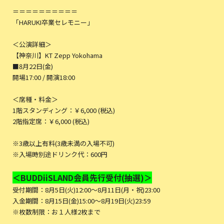
＝＝＝＝＝＝＝＝＝＝
「HARUKI卒業セレモニー」
＜公演詳細＞
【神奈川】KT Zepp Yokohama
■8月22日(金)
開場17:00 / 開演18:00
＜席種・料金＞
1階スタンディング：￥6,000 (税込)
2階指定席：￥6,000 (税込)
※3歳以上有料(3歳未満の入場不可)
※入場時別途ドリンク代：600円
＜BUDDiiSLAND会員先行受付(抽選)＞
受付期間：8月5日(火)12:00～8月11日(月・祝)23:00
入金期間：8月15日(金)15:00～8月19日(火)23:59
※枚数制限：お１人様2枚まで