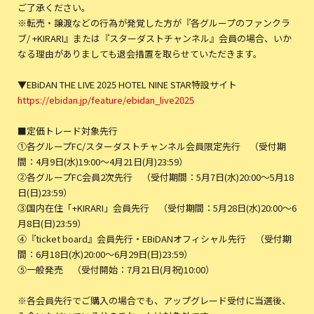
ご了承ください。
※転売・譲渡などの行為が発覚した方が『各グループのファンクラ
ブ/ +KIRARI』または『スターダストチャンネル』会員の場合、いか
なる理由がありましても退会措置を取らせていただきます。
▼EBiDAN THE LIVE 2025 HOTEL NINE STAR特設サイト
https://ebidan.jp/feature/ebidan_live2025
■定価トレード対象先行
①各グループFC/スターダストチャンネル会員限定先行 （受付期
間：4月9日(水)19:00～4月21日(月)23:59）
②各グループFC会員2次先行 （受付期間：5月7日(水)20:00～5月18
日(日)23:59）
③国内在住「+KIRARI」会員先行 （受付期間：5月28日(水)20:00～6
月8日(日)23:59）
④『ticket board』会員先行・EBiDANオフィシャル先行 （受付期
間：6月18日(水)20:00〜6月29日(日)23:59）
⑤一般発売 （受付開始：7月21日(月祝)10:00）
※各会員先行でご購入の場合でも、アップグレード受付に当選後、