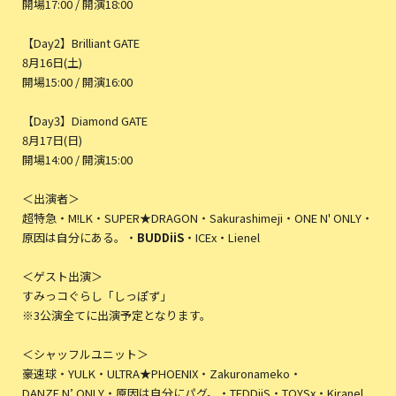
開場17:00 / 開演18:00
【Day2】Brilliant GATE
8月16日(土)
開場15:00 / 開演16:00
【Day3】Diamond GATE
8月17日(日)
開場14:00 / 開演15:00
＜出演者＞
超特急・M!LK・SUPER★DRAGON・Sakurashimeji・ONE N' ONLY・
原因は自分にある。・
BUDDiiS
・ICEx・Lienel
＜ゲスト出演＞
すみっコぐらし「しっぽず」
※3公演全てに出演予定となります。
＜シャッフルユニット＞
豪速球・YULK・ULTRA★PHOENIX・Zakuronameko・
DANZE N’ ONLY・原因は自分にパグ。・TEDDiiS・TOYSx・Kiranel