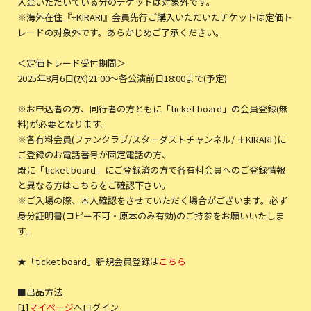
入金いただいている分のチケットは対象外です。
※海外在住『+KIRARI』会員先行ご購入いただいたチケットは定価ト
レードの対象外です。あらかじめご了承ください。
＜定価トレード受付期間＞
2025年8月6日(水)21:00～各公演前日18:00まで(予定)
※お申込者の方、同行者の方ともに「ticket board」の会員登録(無
料)が必要となります。
※各有料会員(ファンクラブ/スターダストチャンネル/ ＋KIRARI )に
ご登録のお電話番号が固定電話の方、
既に「ticket board」にご登録済の方で各有料会員へのご登録情報
と異なる方はこちらをご確認下さい。
※ご入場の際、本人確認をさせていただく場合がございます。必ず
身分証明書(コピー不可・原本のみ有効)のご持参をお願いいたしま
す。
★「ticket board」新規会員登録は
こちら
■出品方法
[1]
マイページ
へログイン