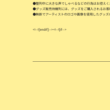
●整列中に大きな声でしゃべるなどの行為はお控えく
●グッズ販売待機列には、グッズをご購入されるお客
●無断でアーティストのロゴや画像を使用したグッズ
<!--![endif]--><!--![if-->