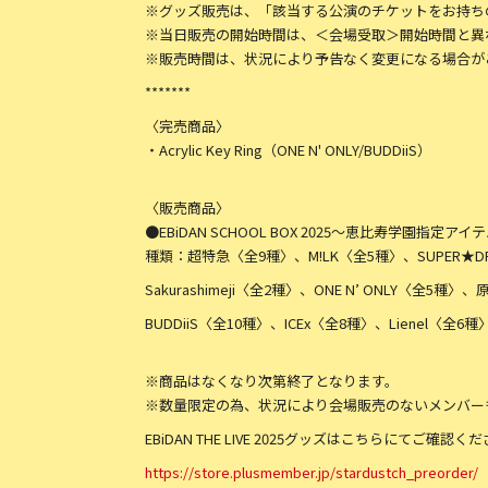
※グッズ販売は、「該当する公演のチケットをお持ち
※当日販売の開始時間は、＜会場受取＞開始時間と異
※販売時間は、状況により予告なく変更になる場合が
*******
〈完売商品〉
・Acrylic Key Ring（ONE N' ONLY/BUDDiiS）
〈販売商品〉
●EBiDAN SCHOOL BOX 2025～恵比寿学園指定ア
種類：超特急〈全9種〉、M!LK〈全5種〉、SUPER★D
Sakurashimeji〈全2種〉、ONE N’ ONLY〈全
BUDDiiS〈全10種〉、ICEx〈全8種〉、Lienel〈全6種
※商品はなくなり次第終了となります。
※数量限定の為、状況により会場販売のないメンバー
EBiDAN THE LIVE 2025グッズはこちらにてご確認く
https://store.plusmember.jp/stardustch_preorder/