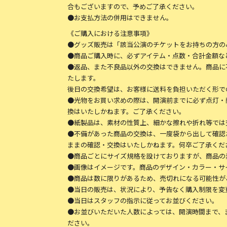
合もございますので、予めご了承ください。
●お支払方法の併用はできません。
《ご購入における注意事項》
●グッズ販売は「該当公演のチケットをお持ちの方の
●商品ご購入時に、必ずアイテム・点数・合計金額な
●返品、また不良品以外の交換はできません。商品に
たします。
後日の交換希望は、お客様に送料を負担いただく形で
●光物をお買い求めの際は、開演前までに必ず点灯・
換はいたしかねます。ご了承ください。
●紙製品は、素材の性質上、細かな擦れや折れ等では
●不備があった商品の交換は、一度袋から出して確認
ままの確認・交換はいたしかねます。何卒ご了承くだ
●商品ごとにサイズ規格を設けておりますが、商品の
●画像はイメージです。商品のデザイン・カラー・サ
●商品は数に限りがあるため、売切れになる可能性が
●当日の販売は、状況により、予告なく購入制限を変
●当日はスタッフの指示に従ってお並びください。
●お並びいただいた人数によっては、開演時間まで、
ださい。