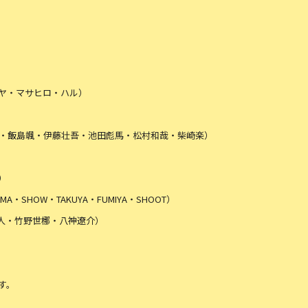
ヤ・マサヒロ・ハル）
海渡・飯島颯・伊藤壮吾・池田彪馬・松村和哉・柴崎楽）
）
YUMA・SHOW・TAKUYA・FUMIYA・SHOOT）
龍人・竹野世梛・八神遼介）
す。