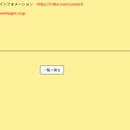
トインフォメーション
https://l-tike.com/contact/
ww.hipjpn.co.jp
一覧へ戻る