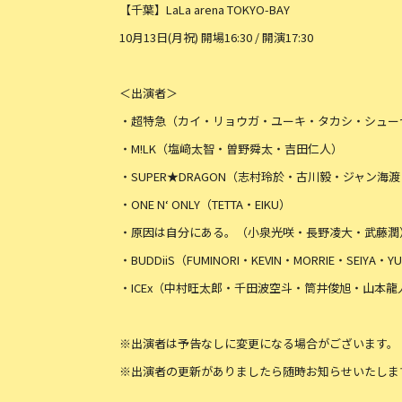
【千葉】LaLa arena TOKYO-BAY
10月13日(月祝) 開場16:30 / 開演17:30
＜出演者＞
・超特急（カイ・リョウガ・ユーキ・タカシ・シュー
・M!LK（塩﨑太智・曽野舜太・吉田仁人）
・SUPER★DRAGON（志村玲於・古川毅・ジャン
・ONE N‘ ONLY（TETTA・EIKU）
・原因は自分にある。（小泉光咲・長野凌大・武藤潤
・BUDDiiS（FUMINORI・KEVIN・MORRIE・SEIYA・
・ICEx（中村旺太郎・千田波空斗・筒井俊旭・山本
※出演者は予告なしに変更になる場合がございます。
※出演者の更新がありましたら随時お知らせいたしま