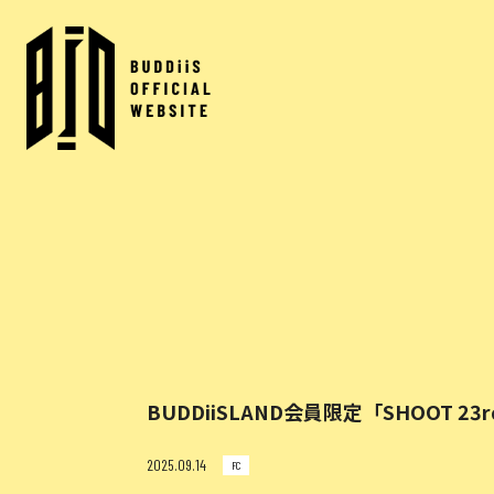
BUDDiiSLAND会員限定「SHOOT 23rd 
2025.09.14
FC