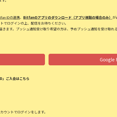
ます。
itfan IDの連携
、
Bitfan
のアプリのダウンロード（アプリ視聴の場合のみ）
が
カウントでログインの上、配信をお待ちください。
届きます。プッシュ通知受け取り希望の方は、予めプッシュ通知を受け取れ
Google 
ND」ご入会はこちら
ますアカウントでログインをします。