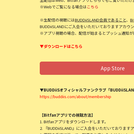
生配信はWeb、Bitfanアプリどちらでもご覧いただけ
※Webでご覧になる場合は
こちら
※生配信の視聴には
BUDDiiSLAND会員であること
、
B
BUDDiiSLANDにご入会をいただいておりますア
※アプリ視聴の場合、配信が始まるとプッシュ通知が
▼ダウンロードはこちら
App Store
▼BUDDiiS
オフィシャルファンクラブ「BUDDiiSLA
https://buddiis.com/about/membership
【Bitfanアプリでの視聴方法】
1. Bitfanアプリをダウンロードします。
2. 『BUDDiiSLAND』にご入会をいただいており