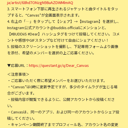
ja/artist/68hd7ONzgN98uAZDWMlmAQ
3. スマートフォン下部に再生されるジャケットと曲タイトルをタッ
プすると、“Canvas”が全画面表示されます。
4. 右上の「…」をタップして【シェア】→【Instagram】を選択し、
Instagram公式アカウント@buddiis.officialにメンションと、
【#BUDDiiS #Dear】ハッシュタグをつけて投稿してください。コメ
ントや感想やGIFスタンプなど付けて自由にシェアください！
5. 投稿のスクリーンショットを撮影し、下記専用フォームより画像
を添付、希望のメンバーを選択の上ご応募ください。
▼応募URL：
https://questant.jp/q/Dear_Canvas
＜注意事項＞
・ご応募いただく際に希望メンバーをお選びいただけます。
・“Canvas”は0時に更新予定ですが、多少のタイムラグが生じる場
合がございます。
・投稿内容が閲覧できるように、公開アカウントから投稿くださ
い。
・Canvasは、同一のアプリ、および同一のアカウントからシェア投
稿してください。
・キャンペーン期間終了までプロフィール名、アカウント名の変更