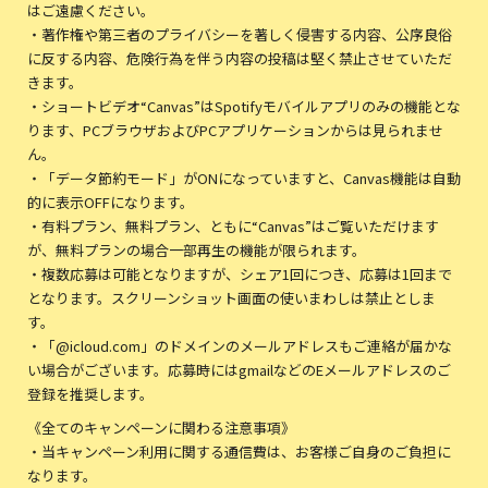
はご遠慮ください。
・著作権や第三者のプライバシーを著しく侵害する内容、公序良俗
に反する内容、危険行為を伴う内容の投稿は堅く禁止させていただ
きます。
・ショートビデオ“Canvas”はSpotifyモバイルアプリのみの機能とな
ります、PCブラウザおよびPCアプリケーションからは見られませ
ん。
・「データ節約モード」がONになっていますと、Canvas機能は自動
的に表示OFFになります。
・有料プラン、無料プラン、ともに“Canvas”はご覧いただけます
が、無料プランの場合一部再生の機能が限られます。
・複数応募は可能となりますが、シェア1回につき、応募は1回まで
となります。スクリーンショット画面の使いまわしは禁止としま
す。
・「@icloud.com」のドメインのメールアドレスもご連絡が届かな
い場合がございます。応募時にはgmailなどのEメールアドレスのご
登録を推奨します。
《全てのキャンペーンに関わる注意事項》
・当キャンペーン利用に関する通信費は、お客様ご自身のご負担に
なります。