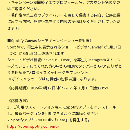
・キャンペーン期間終了までプロフィール名、アカウント名の変更
はご遠慮ください。
・著作権や第三者のプライバシーを著しく侵害する内容、公序良俗
に反する内容、危険行為を伴う内容の投稿は堅く禁止させていただ
きます。
■Spotify Canvasシェアキャンペーン（一般対象）
Spotifyで、再生中に表示されるショートビデオ“Canvas”が9月17日
（水）から5日に1回更新されます。
ショートビデオ機能Canvasで「Dear」を再生しInstagramストーリ
ーズでシェアしてくれた方の中から抽選でメンバーからの“ありがと
うを込めた”ソロボイスメッセージをプレゼント！
※ボイスメッセージは応募者の皆様共通になります。
《応募期間》2025年9月17日(水)〜2025年10月31日(金)23:59
《応募方法》
1．ご利用のスマートフォン端末にSpotifyアプリをインストール
し、最新バージョンを利用できるように準備ください。
2. SpotifyアプリでBUDDiiS「Dear」を再生する。
https://open.spotify.com/intl-