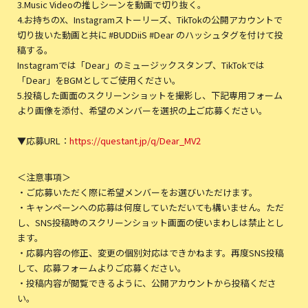
3.Music Videoの推しシーンを動画で切り抜く。
4.お持ちのX、Instagramストーリーズ、TikTokの公開アカウントで
切り抜いた動画と共に #BUDDiiS #Dear のハッシュタグを付けて投
稿する。
Instagramでは「Dear」のミュージックスタンプ、TikTokでは
「Dear」をBGMとしてご使用ください。
5.投稿した画面のスクリーンショットを撮影し、下記専用フォーム
より画像を添付、希望のメンバーを選択の上ご応募ください。
▼応募URL：
https://questant.jp/q/Dear_MV2
＜注意事項＞
・ご応募いただく際に希望メンバーをお選びいただけます。
・キャンペーンへの応募は何度していただいても構いません。ただ
し、SNS投稿時のスクリーンショット画面の使いまわしは禁止とし
ます。
・応募内容の修正、変更の個別対応はできかねます。再度SNS投稿
して、応募フォームよりご応募ください。
・投稿内容が閲覧できるように、公開アカウントから投稿くださ
い。