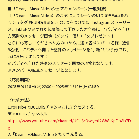
■「Dear」 Music Videoシェアキャンペーン(一般対象)
【「Dear」 Music Video】のお気に入りシーンの切り抜き動画をハ
ッシュタグ #BUDDiiS #Dear の2つをつけてX、Instagramストーリー
ズ、TikTokのいずれかに投稿して下さった方全員に、“バディへ向け
た感謝のメッセージ画像（メンバー個別）”をプレゼント！
さらに応募してくださった方の中から抽選で各メンバー1名様（合計
9名様）にバディへ向けた感謝のメッセージを“手紙”という形でお手
元にお届け致します！
※バディへ向けた感謝のメッセージ画像の現物となります。
※メンバーの直筆メッセージとなります。
《応募期間》
2025年9月16日(火)22:00〜2025年11月9日(日)23:59
《応募方法》
1.YouTubeでBUDDiiSチャンネルにアクセスする。
▼BUDDiiSチャンネル
https://www.youtube.com/channel/UCH3rQwjymt2WWLKpDbAb2D
g
2.「Dear」のMusic Videoをたくさん見る。