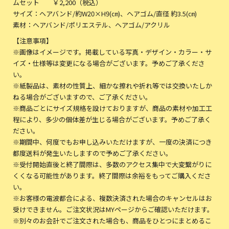
ムセット ￥2,200（税込）
サイズ：ヘアバンド/約W20×H9(㎝)、ヘアゴム/直径 約3.5(㎝)
素材：ヘアバンド/ポリエステル、ヘアゴム/アクリル
【注意事項】
※画像はイメージです。掲載している写真・デザイン・カラー・サ
イズ・仕様等は変更になる場合がございます。予めご了承くださ
い。
※紙製品は、素材の性質上、細かな擦れや折れ等では交換いたしか
ねる場合がございますので、ご了承ください。
※商品ごとにサイズ規格を設けておりますが、商品の素材や加工工
程により、多少の個体差が生じる場合がございます。予めご了承く
ださい。
※期間中、何度でもお申し込みいただけますが、一度の決済につき
都度送料が発生いたしますので予めご了承ください。
※受付開始直後と終了間際は、多数のアクセス集中で大変繋がりに
くくなる可能性があります。終了間際は余裕をもってご購入くださ
い。
※お客様の電波都合による、複数決済された場合のキャンセルはお
受けできません。ご注文状況はMYページからご確認いただけます。
※別々のお会計でご注文された場合も、商品をひとつにまとめるこ