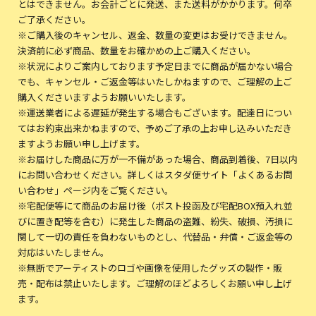
とはできません。お会計ごとに発送、また送料がかかります。何卒
ご了承ください。
※ご購入後のキャンセル、返金、数量の変更はお受けできません。
決済前に必ず商品、数量をお確かめの上ご購入ください。
※状況によりご案内しております予定日までに商品が届かない場合
でも、キャンセル・ご返金等はいたしかねますので、ご理解の上ご
購入くださいますようお願いいたします。
※運送業者による遅延が発生する場合もございます。配達日につい
てはお約束出来かねますので、予めご了承の上お申し込みいただき
ますようお願い申し上げます。
※お届けした商品に万が一不備があった場合、商品到着後、7日以内
にお問い合わせください。詳しくはスタダ便サイト「よくあるお問
い合わせ」ページ内をご覧ください。
※宅配便等にて商品のお届け後（ポスト投函及び宅配BOX預入れ並
びに置き配等を含む）に発生した商品の盗難、紛失、破損、汚損に
関して一切の責任を負わないものとし、代替品・弁償・ご返金等の
対応はいたしません。
※無断でアーティストのロゴや画像を使用したグッズの製作・販
売・配布は禁止いたします。ご理解のほどよろしくお願い申し上げ
ます。