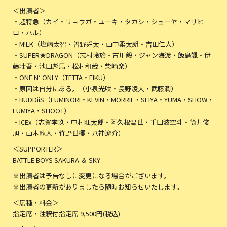
＜出演者＞
・超特急（カイ・リョウガ・ユーキ・タカシ・シューヤ・マサヒ
ロ・ハル）
・M!LK（塩﨑太智・曽野舜太・山中柔太朗・吉田仁人）
・SUPER★DRAGON（志村玲於・古川毅・ジャン海渡・飯島颯・伊
藤壮吾・池田彪馬・松村和哉・柴崎楽）
・ONE N‘ ONLY（TETTA・EIKU）
・原因は自分にある。（小泉光咲・長野凌大・武藤潤）
・BUDDiiS（FUMINORI・KEVIN・MORRIE・SEIYA・YUMA・SHOW・
FUMIYA・SHOOT）
・ICEx（志賀李玖・中村旺太郎・阿久根温世・千田波空斗・筒井俊
旭・山本龍人・竹野世梛・八神遼介）
＜SUPPORTER＞
BATTLE BOYS SAKURA ＆ SKY
※出演者は予告なしに変更になる場合がございます。
※出演者の更新がありましたら随時お知らせいたします。
＜席種・料金＞
指定席・注釈付指定席 9,500円(税込)