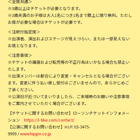
＜全席共通＞
※3歳以上はチケットが必要となります。
※3歳未満のお子様は大人1名につき1名まで膝上に限り無料。ただし
お席が必要な場合はチケットが必要です。
＜注釈付指定席＞
※出演者、演出およびステージが見えづらい、または一部見えない
お席となります。
＜注意事項＞
※チケットの譲渡および転売等の不正行為はいかなる場合も禁止い
たします。
※出演メンバーは都合により変更・キャンセルとなる場合がござい
ます。変更に伴う払い戻し受付はございませんので、あらかじめご
了承ください。
※公演日が近づいてまいりましたら、ご来場時のお願いや注意事項
をご案内させていただく場合がございます。
【チケットに関するお問い合わせ】ローソンチケットインフォメー
ション
https://l-tike.com/contact/
【公演に関するお問い合わせ】H.I.P. 03-3475-
9999 /
www.hipjpn.co.jp