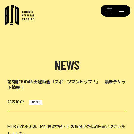
NEWS
第5回EBiDAN大運動会『スポーツマンヒップ！』 最新チケッ
ト情報！
2025.10.02
TICKET
M!LK 山中柔太朗、ICEx志賀李玖・阿久根温世の追加出演が決定いた
しました！