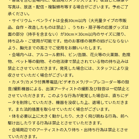
写真は、放送・配信・複製頒布等する場合がございます。予めご了
承ください。
・サイリウム・ペンライトは全長30cm以内（大光量タイプの市販
品、自作・改造したものは禁止）、うちわ・扇子等の応援グッズは
面の部分（持手を含まない）が30cm×30cm以内のサイズに限り、
持ち込み・ご使用が可能です。他のお客様の視界の妨げにならない
よう、胸元までの高さでご使用をお願いいたします。
・会場内へは、アルコール飲料、ビン/缶類、花火等の火薬類、危険
物、ペット等の動物、その他法律で禁止されている物の持ち込みは
禁止とさせていただきます。発見した場合には、スタッフにより没
収させていただく場合がございます。
・カメラ/カメラ付携帯電話/ビデオカメラ/テープレコーダー等の録
音/撮影機器による、出演アーティストの撮影及び録音は一切禁止と
させていただきます。このような行為が発覚した場合は、直ちにデ
ータを削除していただき、機器を没収した上、退場していただきま
す。また法的措置を取らせていただく場合がございます。
・体を必要以上に大きく動かしたり、大きく飛び跳ねる行為、前へ
駆け出したりする行為は禁止とさせていただきます。
・会場周辺でのアーティストの入り待ち・出待ち行為は禁止とさせ
ていただきます。