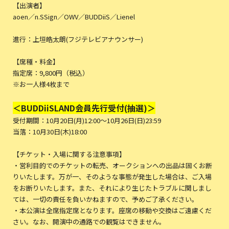
【出演者】
aoen／n.SSign／OWV／BUDDiiS／Lienel
進行：上垣皓太朗(フジテレビアナウンサー)
【席種・料金】
指定席：9,800円（税込）
※お一人様4枚まで
＜BUDDiiSLAND会員先行受付(抽選)＞
受付期間：10月20日(月)12:00～10月26日(日)23:59
当落：10月30日(木)18:00
【チケット・入場に関する注意事項】
・営利目的でのチケットの転売、オークションへの出品は固くお断
りいたします。万が一、そのような事態が発生した場合は、ご入場
をお断りいたします。また、それにより生じたトラブルに関しまし
ては、一切の責任を負いかねますので、予めご了承ください。
・本公演は全席指定席となります。座席の移動や交換はご遠慮くだ
さい。なお、開演中の通路での観覧はできません。