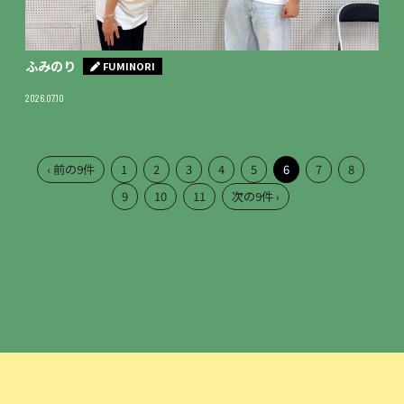
ふみのり
FUMINORI
2026.07.10
‹ 前の9件
1
2
3
4
5
6
7
8
9
10
11
次の9件 ›