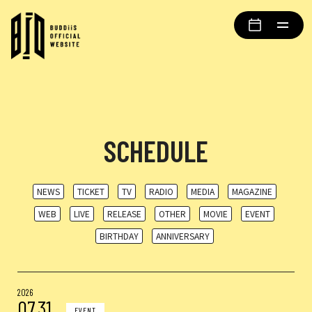
SCHEDULE
NEWS
TICKET
TV
RADIO
MEDIA
MAGAZINE
WEB
LIVE
RELEASE
OTHER
MOVIE
EVENT
BIRTHDAY
ANNIVERSARY
2026
07.31
EVENT