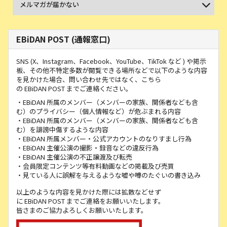
メルマガが届かない
EBiDAN POST (通報窓口)
SNS (X、Instagram、Facebook、YouTube、TikTok など ) や掲示
板、その他不特定多数が閲覧できる場所などで以下のような内容
を見かけた場合、問い合わせ先ではなく、こちら
の EBiDAN POST までご連絡ください。
・EBiDAN 所属のメンバー（メンバーの家族、関係者なども含
む）のプライバシー（個人情報など）が危ぶまれる内容
・EBiDAN 所属のメンバー（メンバーの家族、関係者なども含
む）を誹謗中傷するような内容
・EBiDAN 所属メンバー・公式アカウントのなりすまし行為
・EBiDAN 主催公演の撮影・録音などの違反行為
・EBiDAN 主催公演の不正譲渡及び転売
・会員限定コンテンツ等有料動画などの掲載及び売買
・見ている人に誤解を与えるような嘘や噂のたぐいの書き込み
以上のような内容を見かけた際には拡散などせず
に EBiDAN POST までご連絡をお願いいたします。
皆さまのご協力よろしくお願いいたします。