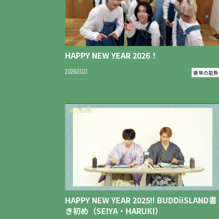
HAPPY NEW YEAR 2026！
2026
01
01
新年の抱負
HAPPY NEW YEAR 2025!! BUDDiiSLAND書
き初め（SEIYA・HARUKI）