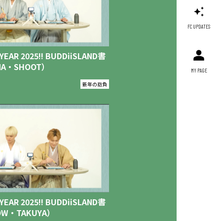
FC UPDATES
YEAR 2025!! BUDDiiSLAND書
A・SHOOT）
MY PAGE
新年の抱負
YEAR 2025!! BUDDiiSLAND書
W・TAKUYA）