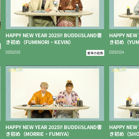
HAPPY NEW YEAR 2025!! BUDDiiSLAND書
HAPPY NEW 
き初め（FUMINORI・KEVIN）
き初め（YUM
2025
01
05
2025
01
04
新年の抱負
HAPPY NEW YEAR 2025!! BUDDiiSLAND書
HAPPY NEW 
き初め（MORRIE・FUMIYA）
き初め（SHO