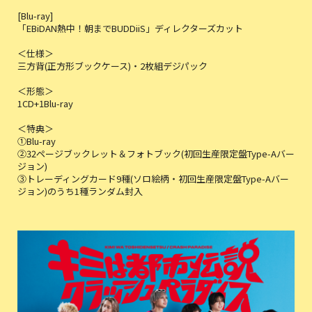
[Blu-ray]
「EBiDAN熱中！朝までBUDDiiS」ディレクターズカット
＜仕様＞
三方背(正方形ブックケース)・2枚組デジパック
＜形態＞
1CD+1Blu-ray
＜特典＞
①Blu-ray
②32ページブックレット＆フォトブック(初回生産限定盤Type-Aバー
ジョン)
③トレーディングカード9種(ソロ絵柄・初回生産限定盤Type-Aバー
ジョン)のうち1種ランダム封入