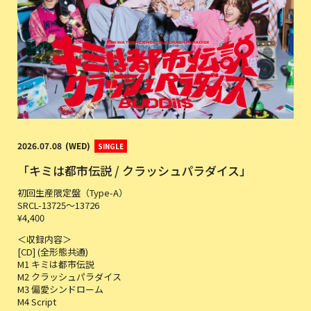
2026
07
08
WED
SINGLE
「キミは都市伝説 / クラッシュパラダイス」
初回生産限定盤（Type-A）
SRCL-13725〜13726
¥4,400
＜収録内容＞
[CD] (全形態共通)
M1 キミは都市伝説
M2 クラッシュパラダイス
M3 偏愛シンドローム
M4 Script