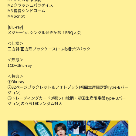
M2 クラッシュパラダイス
M3 偏愛シンドローム
M4 Script
[Blu-ray]
メジャー1st シングル発売記念！BBQ大会
＜仕様＞
三方背(正方形ブックケース)・2枚組デジパック
＜形態＞
1CD+1Blu-ray
＜特典＞
①Blu-ray
②32ページブックレット＆フォトブック(初回生産限定盤Type-Bバー
ジョン)
③トレーディングカード9種(ソロ絵柄・初回生産限定盤Type-Bバー
ジョン)のうち1種ランダム封入