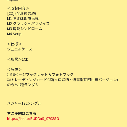
＜収録内容＞
[CD] (全形態共通)
M1 キミは都市伝説
M2 クラッシュパラダイス
M3 偏愛シンドローム
M4 Scrip
＜仕様＞
ジュエルケース
＜形態＞1CD
＜特典＞
①16ページブックレット＆フォトブック
②トレーディングカード9種(ソロ絵柄・通常盤初回仕様バージョン)
のうち1種ランダム
メジャー1stシングル
▼ご予約はこちら
https://lnk.to/BUDDiiS_0708SG