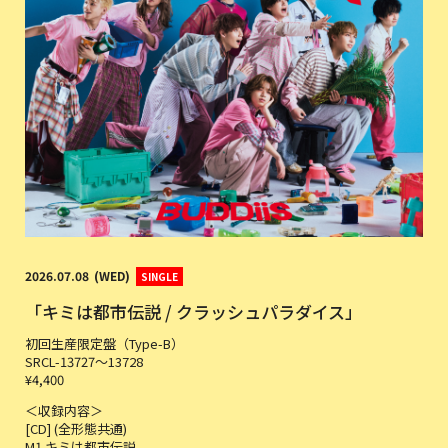
2026
07
08
WED
SINGLE
「キミは都市伝説 / クラッシュパラダイス」
初回生産限定盤（Type-B）
SRCL-13727〜13728
¥4,400
＜収録内容＞
[CD] (全形態共通)
M1 キミは都市伝説