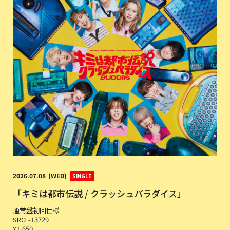
2026
07
08
WED
SINGLE
「キミは都市伝説 / クラッシュパラダイス」
通常盤初回仕様
SRCL-13729
¥1,650