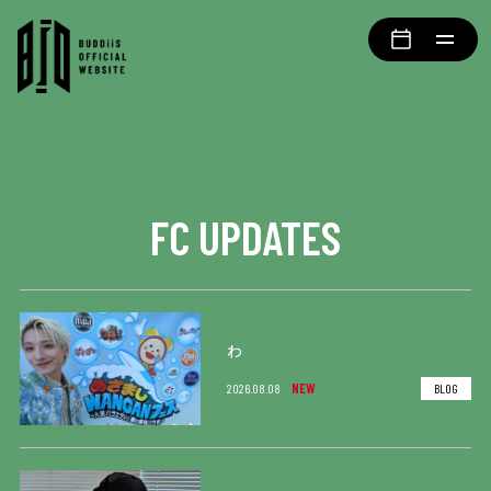
FC UPDATES
わ
NEW
2026.08.08
BLOG