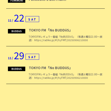
FUMINORI
22
SAT
11
TOKYO FM「No BUDDiiS」
BUDDiiS
TOKYOFMレギュラー番組「NoBUDDiiS」 （毎週土曜日21:00〜放
送） https://radiko.jp/#!/ts/FMT/20250906210000
29
SAT
11
TOKYO FM「No BUDDiiS」
BUDDiiS
TOKYOFMレギュラー番組「NoBUDDiiS」 （毎週土曜日21:00〜放
送） https://radiko.jp/#!/ts/FMT/20250906210000