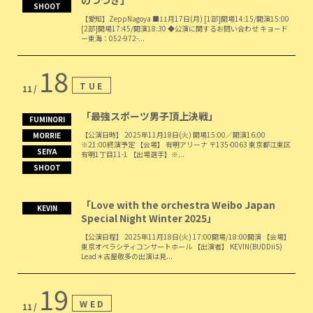
のつづき」
SHOOT
【愛知】ZeppNagoya ■11月17日(月) [1部]開場14:15/開演15:00
[2部]開場17:45/開演18:30 ◆公演に関するお問い合わせ キョード
ー東海：052-972-...
18
TUE
11
「最強スポーツ男子頂上決戦」
FUMINORI
【公演日時】 2025年11月18日(火) 開場15:00／開演16:00
MORRIE
※21:00終演予定 【会場】 有明アリーナ 〒135-0063 東京都江東区
SEIYA
有明1丁目11-1 【出場選手】※...
SHOOT
「Love with the orchestra Weibo Japan
KEVIN
Special Night Winter 2025」
【公演日程】 2025年11月18日(火) 17:00開場/18:00開演 【会場】
東京オペラシティコンサートホール 【出演者】 KEVIN(BUDDiiS)
Lead＊古屋敬多の出演は見...
19
WED
11