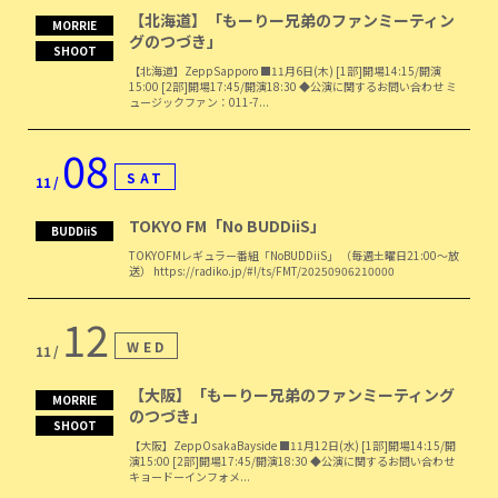
【北海道】「もーりー兄弟のファンミーティン
MORRIE
グのつづき」
SHOOT
【北海道】ZeppSapporo ■11月6日(木) [1部]開場14:15/開演
15:00 [2部]開場17:45/開演18:30 ◆公演に関するお問い合わせ ミ
ュージックファン：011-7...
08
SAT
11
TOKYO FM「No BUDDiiS」
BUDDiiS
TOKYOFMレギュラー番組「NoBUDDiiS」 （毎週土曜日21:00〜放
送） https://radiko.jp/#!/ts/FMT/20250906210000
12
WED
11
【大阪】「もーりー兄弟のファンミーティング
MORRIE
のつづき」
SHOOT
【大阪】ZeppOsakaBayside ■11月12日(水) [1部]開場14:15/開
演15:00 [2部]開場17:45/開演18:30 ◆公演に関するお問い合わせ
キョードーインフォメ...