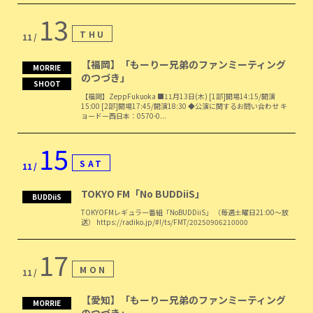
13
THU
11
【福岡】「もーりー兄弟のファンミーティング
MORRIE
のつづき」
SHOOT
【福岡】ZeppFukuoka ■11月13日(木) [1部]開場14:15/開演
15:00 [2部]開場17:45/開演18:30 ◆公演に関するお問い合わせ キ
ョードー西日本：0570-0...
15
SAT
11
TOKYO FM「No BUDDiiS」
BUDDiiS
TOKYOFMレギュラー番組「NoBUDDiiS」 （毎週土曜日21:00〜放
送） https://radiko.jp/#!/ts/FMT/20250906210000
17
MON
11
【愛知】「もーりー兄弟のファンミーティング
MORRIE