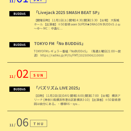
11
「Livejack 2025 SMASH BEAT SP」
BUDDiiS
【開催日時】 11月1日(土) 開場14:30/開演15:30 【会場】 大阪城
ホール 【出演者】※50音順 aoen SUPER★DRAGON BUDDiiS ふぉ
～ゆ～ MC： 中島ヒ...
TOKYO FM「No BUDDiiS」
BUDDiiS
TOKYOFMレギュラー番組「NoBUDDiiS」 （毎週土曜日21:00〜放
送） https://radiko.jp/#!/ts/FMT/20250906210000
02
SUN
11
「バズリズム LIVE 2025」
BUDDiiS
【日時】 11月2日(日)DAY2 開場16:00/開演17:00 【会場】 横浜ア
リーナ (神奈川県横浜市港北区新横浜3-10) 【出演者】※50音順 原
因は自分にある。・櫻坂46・syu...
06
THU
11