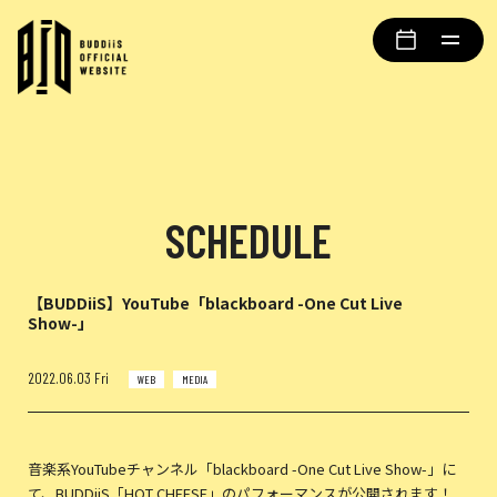
SCHEDULE
【BUDDiiS】YouTube「blackboard -One Cut Live
Show-」
2022.06.03 Fri
WEB
MEDIA
音楽系YouTubeチャンネル「blackboard -One Cut Live Show-」に
て、BUDDiiS「HOT CHEESE」のパフォーマンスが公開されます！