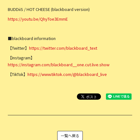
BUDDiiS / HOT CHEESE (blackboard version)
https://youtu.be/QhyToe3EmmE
■blackboard information
【Twitter】
https://twitter.com/blackboard_text
【Instagram】
https://instagram.com/blackboard__one.cut.live.show
【TikTok】
https://www.tiktok.com/@blackboard_live
一覧へ戻る