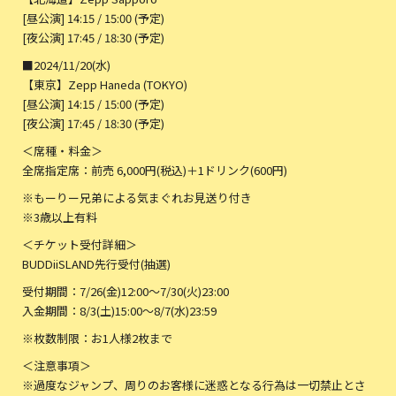
[昼公演] 14:15 / 15:00 (予定)
[夜公演] 17:45 / 18:30 (予定)
■2024/11/20(水)
【東京】Zepp Haneda (TOKYO)
[昼公演] 14:15 / 15:00 (予定)
[夜公演] 17:45 / 18:30 (予定)
＜席種・料金＞
全席指定席：前売 6,000円(税込)＋1ドリンク(600円)
※もーりー兄弟による気まぐれお見送り付き
※3歳以上有料
＜チケット受付詳細＞
BUDDiiSLAND先行受付(抽選)
受付期間：7/26(金)12:00～7/30(火)23:00
入金期間：8/3(土)15:00～8/7(水)23:59
※枚数制限：お1人様2枚まで
＜注意事項＞
※過度なジャンプ、周りのお客様に迷惑となる行為は一切禁止とさ