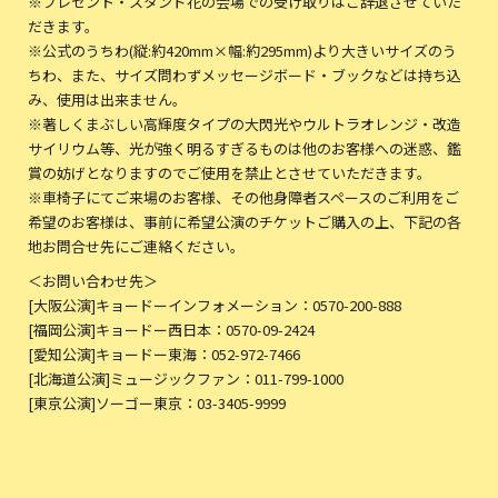
※プレゼント・スタンド花の会場での受け取りはご辞退させていた
だきます。
※公式のうちわ(縦:約420mm×幅:約295mm)より大きいサイズのう
ちわ、また、サイズ問わずメッセージボード・ブックなどは持ち込
み、使用は出来ません。
※著しくまぶしい高輝度タイプの大閃光やウルトラオレンジ・改造
サイリウム等、光が強く明るすぎるものは他のお客様への迷惑、鑑
賞の妨げとなりますのでご使用を禁止とさせていただきます。
※車椅子にてご来場のお客様、その他身障者スペースのご利用をご
希望のお客様は、事前に希望公演のチケットご購入の上、下記の各
地お問合せ先にご連絡ください。
＜お問い合わせ先＞
[大阪公演]キョードーインフォメーション：0570-200-888
[福岡公演]キョードー西日本：0570-09-2424
[愛知公演]キョードー東海：052-972-7466
[北海道公演]ミュージックファン：011-799-1000
[東京公演]ソーゴー東京：03-3405-9999