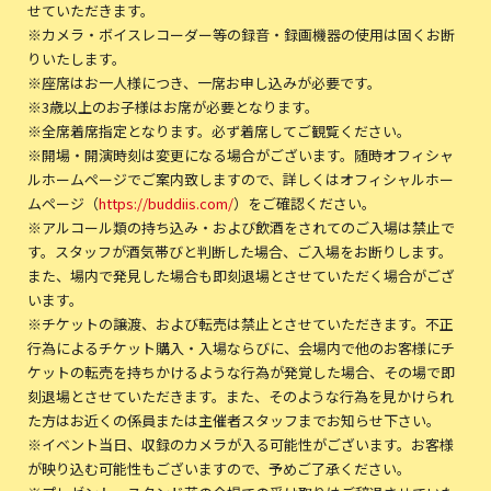
せていただきます。
※カメラ・ボイスレコーダー等の録音・録画機器の使用は固くお断
りいたします。
※座席はお一人様につき、一席お申し込みが必要です。
※3歳以上のお子様はお席が必要となります。
※全席着席指定となります。必ず着席してご観覧ください。
※開場・開演時刻は変更になる場合がございます。随時オフィシャ
ルホームページでご案内致しますので、詳しくはオフィシャルホー
ムページ（
https://buddiis.com/
）をご確認ください。
※アルコール類の持ち込み・および飲酒をされてのご入場は禁止で
す。スタッフが酒気帯びと判断した場合、ご入場をお断りします。
また、場内で発見した場合も即刻退場とさせていただく場合がござ
います。
※チケットの譲渡、および転売は禁止とさせていただきます。不正
行為によるチケット購入・入場ならびに、会場内で他のお客様にチ
ケットの転売を持ちかけるような行為が発覚した場合、その場で即
刻退場とさせていただきます。また、そのような行為を見かけられ
た方はお近くの係員または主催者スタッフまでお知らせ下さい。
※イベント当日、収録のカメラが入る可能性がございます。お客様
が映り込む可能性もございますので、予めご了承ください。