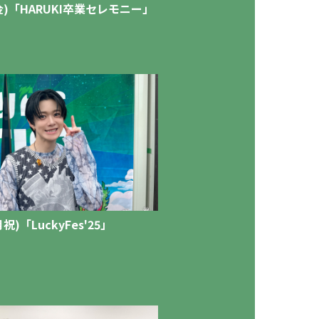
2(金)「HARUKI卒業セレモニー」
(月祝)「LuckyFes'25」