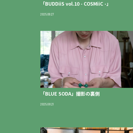
「BUDDiiS vol.10 - COSMiiC -」
2025.09.27
「BLUE SODA」撮影の裏側
2025.08.21