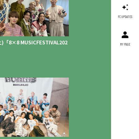
FC UPDATES
土)「8×8 MUSICFESTIVAL202​
MY PAGE