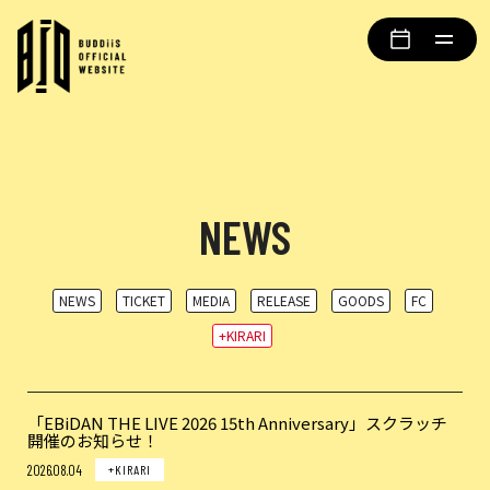
NEWS
NEWS
TICKET
MEDIA
RELEASE
GOODS
FC
+KIRARI
「EBiDAN THE LIVE 2026 15th Anniversary」スクラッチ
開催のお知らせ！
2026.08.04
+KIRARI