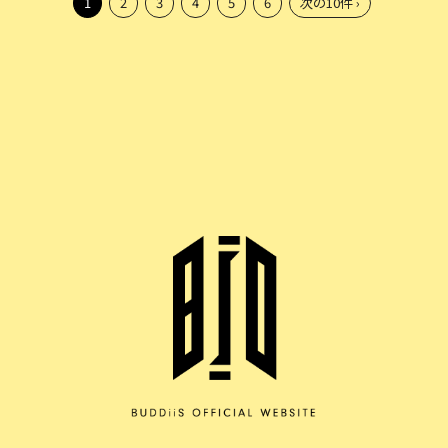
1
2
3
4
5
6
次の10件 ›