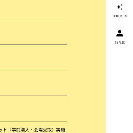
FC UPDATES
MY PAGE
＆生写真セット〈事前購入・会場受取〉実施