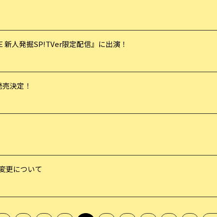
E 新人発掘SP!TVer限定配信』に出演！
y』 発売決定！
発送日変更について