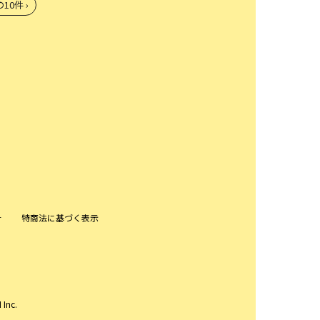
10件 ›
針
特商法に基づく表示
 Inc.