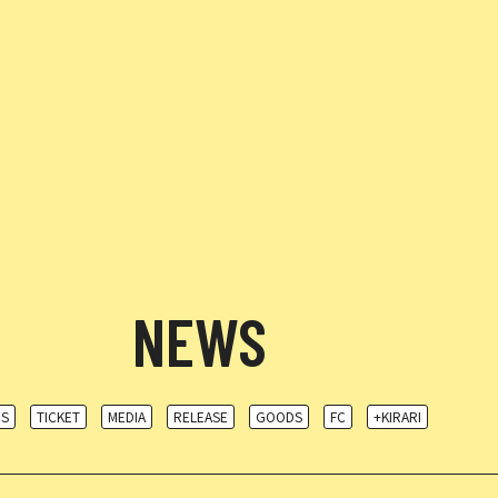
NEWS
S
TICKET
MEDIA
RELEASE
GOODS
FC
+KIRARI