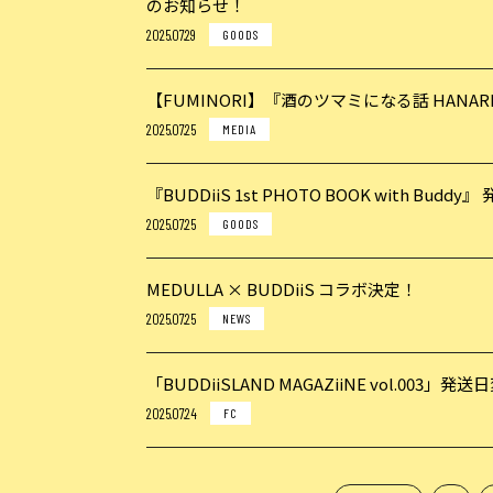
のお知らせ！
2025.07.29
GOODS
【FUMINORI】『酒のツマミになる話 HANAR
2025.07.25
MEDIA
『BUDDiiS 1st PHOTO BOOK with Budd
2025.07.25
GOODS
MEDULLA × BUDDiiS コラボ決定！
2025.07.25
NEWS
「BUDDiiSLAND MAGAZiiNE vol.003」
2025.07.24
FC