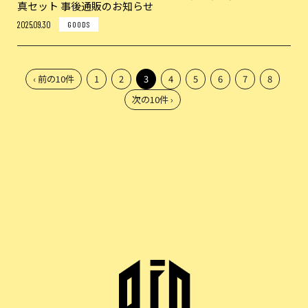
真セット 事後通販のお知らせ
2025.09.30
GOODS
‹ 前の10件
1
2
3
4
5
6
7
8
次の10件 ›