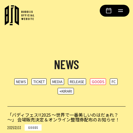
NEWS
NEWS
TICKET
MEDIA
RELEASE
GOODS
FC
+KIRARI
「バディフェス!!2025 ～世界で一番美しいのはだぁれ？
～」 会場販売決定＆オンライン整理券配布のお知らせ！
2025.12.03
GOODS