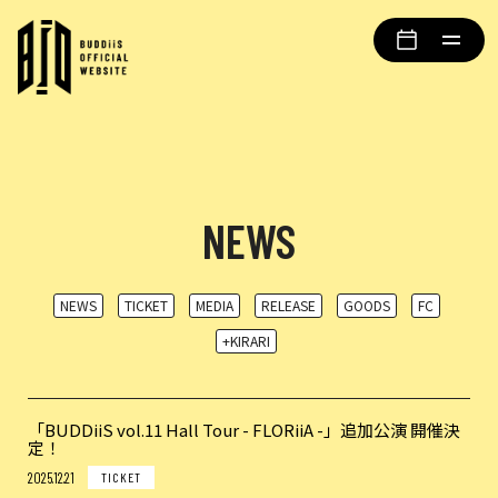
NEWS
NEWS
TICKET
MEDIA
RELEASE
GOODS
FC
+KIRARI
「BUDDiiS vol.11 Hall Tour - FLORiiA -」追加公演 開催決
定！
2025.12.21
TICKET