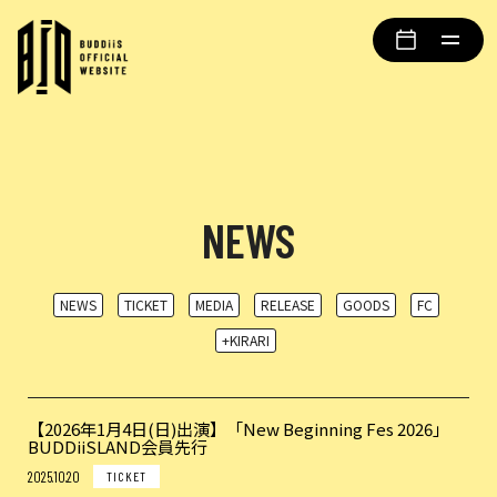
NEWS
NEWS
TICKET
MEDIA
RELEASE
GOODS
FC
+KIRARI
【2026年1月4日(日)出演】「New Beginning Fes 2026」
BUDDiiSLAND会員先行
2025.10.20
TICKET