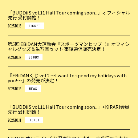
「BUDDiiS vol.11 Hall Tour coming soon...」オフィシャル
先行 受付開始！
2025.10.18
TICKET
第5回 EBiDAN⼤運動会『スポーツマンヒップ︕』オフィシ
ャルグッズ＆生写真セット 事後通信販売決定！
2025.10.17
GOODS
『EBiDANくじ vol.2 〜I want to spend my holidays with
you!〜』の発売が決定！
2025.10.14
NEWS
「BUDDiiS vol.11 Hall Tour coming soon...」+KIRARI会員
先行 受付開始！
2025.10.11
TICKET