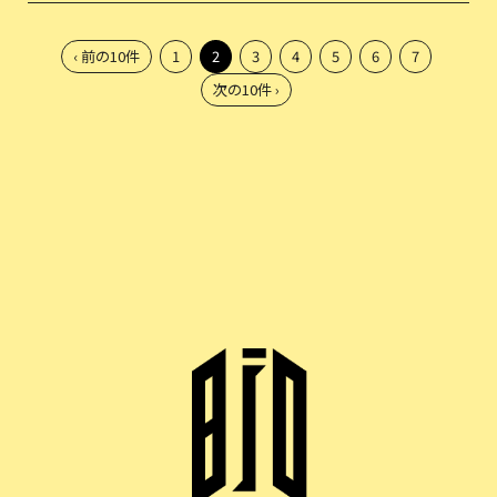
‹ 前の10件
1
2
3
4
5
6
7
次の10件 ›