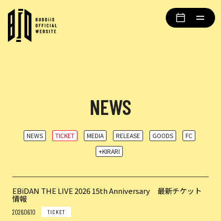
NEWS
NEWS
TICKET
MEDIA
RELEASE
GOODS
FC
+KIRARI
EBiDAN THE LIVE 2026 15th Anniversary 最新チケット
情報
2026.06.10
TICKET