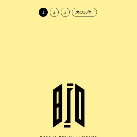
1
2
3
次の10件 ›