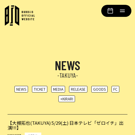
NEWS
-TAKUYA-
NEWS
TICKET
MEDIA
RELEASE
GOODS
FC
+KIRARI
【大槻拓也(TAKUYA) 5/29(土) 日本テレビ「ゼロイチ」出
演!!!】