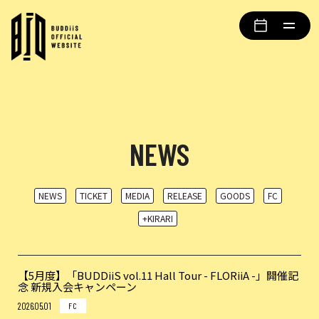
NEWS
NEWS
TICKET
MEDIA
RELEASE
GOODS
FC
+KIRARI
【5月度】「BUDDiiS vol.11 Hall Tour - FLORiiA -」開催記
念 新規入会キャンペーン
2026.05.01
FC