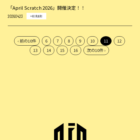
「April Scratch 2026」開催決定！！
2026.04.23
+KIRARI
‹ 前の10件
6
7
8
9
10
11
12
13
14
15
16
次の10件 ›